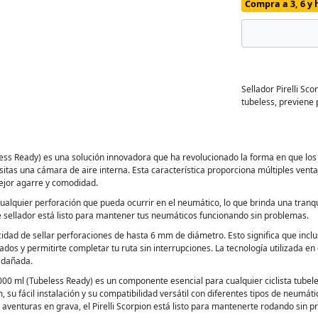
Compra a 3, 6 y 
Sellador Pirelli Sc
tubeless, previene 
beless Ready) es una solución innovadora que ha revolucionado la forma en que los
sitas una cámara de aire interna. Esta característica proporciona múltiples ven
mejor agarre y comodidad.
ualquier perforación que pueda ocurrir en el neumático, lo que brinda una tranqui
 sellador está listo para mantener tus neumáticos funcionando sin problemas.
idad de sellar perforaciones de hasta 6 mm de diámetro. Esto significa que inclu
s y permitirte completar tu ruta sin interrupciones. La tecnología utilizada en 
a dañada.
 1000 ml (Tubeless Ready) es un componente esencial para cualquier ciclista tube
 su fácil instalación y su compatibilidad versátil con diferentes tipos de neumáti
 aventuras en grava, el Pirelli Scorpion está listo para mantenerte rodando sin 