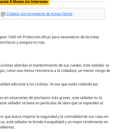
hasta 9 Meses sin Intereses
Chatear con un experto de Activa Sports
orpion 1000 ml: Protección eficaz para neumáticos de bicicleta
pinchazos y asegura tu ruta.
 ciclistas abordan el mantenimiento de sus ruedas. Este sellador se
tajas, como una menor resistencia a la rodadura, un menor riesgo de
lidad adicional a los ciclistas. Ya sea que estés rodando por
so en situaciones de pinchazos más graves, este sellador es lo
este sellador se basa en partículas de látex que se expanden al
less que busca mejorar la seguridad y la comodidad de sus rutas en
cos, este sellador te brinda tranquilidad y un mejor rendimiento en
problemas.