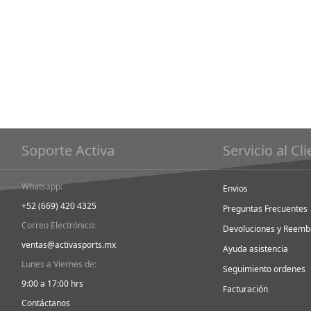
Soporte Activa
Servicio al Cl
Whatsapp:
Envios
+52 (669) 420 4325
Preguntas Frecuentes
Correo Electrónico:
Devoluciones y Reemb
ventas@activasports.mx
Ayuda asistencia
Lunes a Viernes de:
Seguimiento ordenes
9:00 a 17:00 hrs
Facturación
Contáctanos