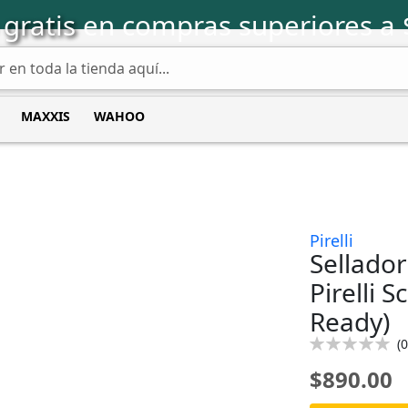
 gratis
en compras superiores a
MAXXIS
WAHOO
Pirelli
Sellador
Pirelli 
Ready)
Calificación:
(
0
0
100
% of
$890.00