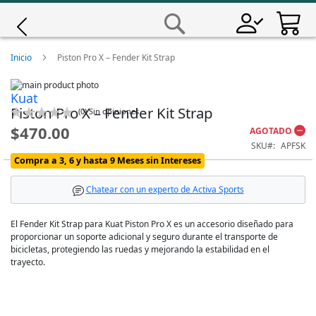
Saltar
a
Buscar
Contenido
Giro
Inicio
Piston Pro X – Fender Kit Strap
Skip
Iscali
Kuat
to
Skip
Piston Pro X – Fender Kit Strap
the
to
Calificación:
(
0
)
Sin opiniones
0
100
end
the
% of
Magene
$470.00
AGOTADO
of
beginning
SKU
APFSK
the
of
images
the
Compra a 3, 6 y hasta 9 Meses sin Intereses
MET
gallery
images
gallery
Chatear con un experto de Activa Sports
Wahoo
El Fender Kit Strap para Kuat Piston Pro X es un accesorio diseñado para
proporcionar un soporte adicional y seguro durante el transporte de
bicicletas, protegiendo las ruedas y mejorando la estabilidad en el
trayecto.