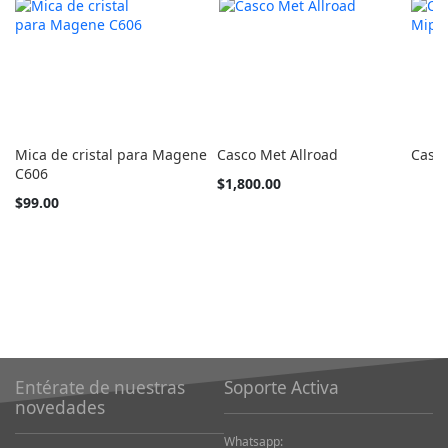
Mica de cristal para Magene
Casco Met Allroad
Casc
C606
Tan
$1,800.00
barato
$99.00
como
Entérate de nuestras
Soporte Activa
novedades
Whatsapp: