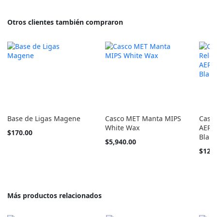
Otros clientes también compraron
Base de Ligas Magene
Casco MET Manta MIPS
Casco
White Wax
AERO
$170.00
Blanc
Tan
$5,940.00
barato
$12,0
como
Más productos relacionados