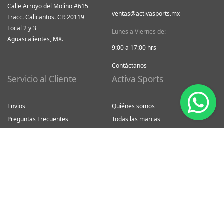
Calle Arroyo del Molino #615
ventas@activasports.mx
Fracc. Calicantos. CP. 20119
Local 2 y 3
Lunes a Viernes de:
Aguascalientes, MX.
9:00 a 17:00 hrs
Contáctanos
Servicio al Cliente
Activa Sports
Envios
Quiénes somos
Preguntas Frecuentes
Todas las marcas
Devoluciones y Reembolsos
Magene México
Ayuda asistencia
Redes Sociales
Seguimiento ordenes
Facturación
Formas de Pago