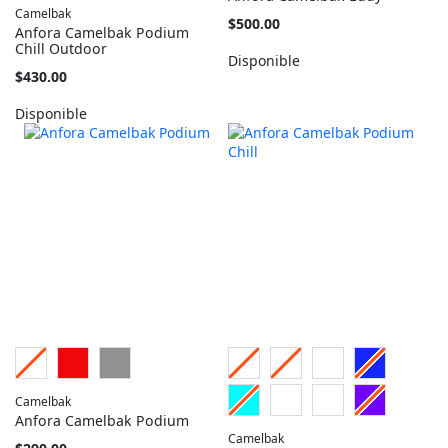
Camelbak
Tan
$500.00
Anfora Camelbak Podium
barato
Chill Outdoor
como
Disponible
Tan
$430.00
barato
como
Disponible
Camelbak
Anfora Camelbak Podium
Camelbak
Tan