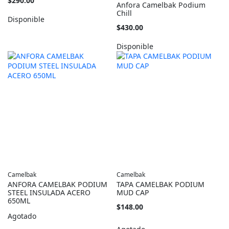
$290.00
Anfora Camelbak Podium
barato
Chill
como
Disponible
Tan
$430.00
barato
como
Disponible
Camelbak
Camelbak
ANFORA CAMELBAK PODIUM
TAPA CAMELBAK PODIUM
STEEL INSULADA ACERO
MUD CAP
650ML
$148.00
Agotado