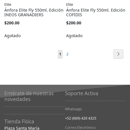
Elite
Elite
Ánfora Elite Fly 550ml. Edición
Ánfora Elite Fly 550ml. Edición
INEOS GRANADIERS
COFIDIS
$200.00
$200.00
Agotado
Agotado
Página
Págin
Sigui
Está
Página
1
2
viendo
la
página
Entérate de nuestras
Soporte Activa
novedades
Whatsapp:
+52 (669) 420 4325
Tienda Física
Correo Electrónico:
Plaza Santa María