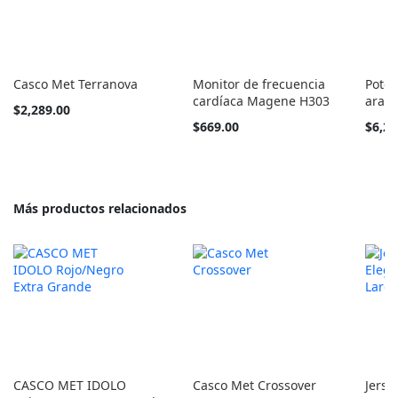
Casco Met Terranova
Monitor de frecuencia
Poten
cardíaca Magene H303
arañ
Tan
$2,289.00
barato
Tan
$669.00
$6,24
como
barato
como
Más productos relacionados
CASCO MET IDOLO
Casco Met Crossover
Jerse