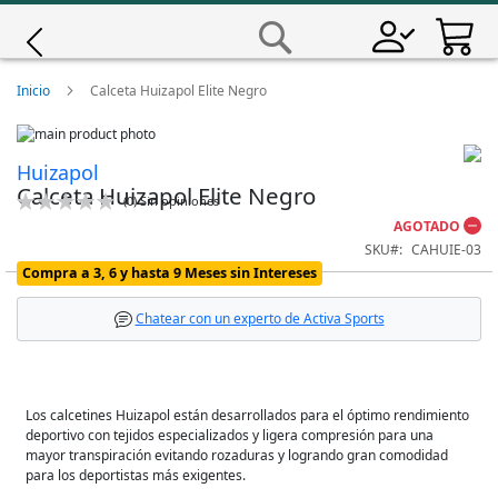
Saltar
a
Buscar
Contenido
Giro
Inicio
Calceta Huizapol Elite Negro
Skip
Iscali
to
Skip
Huizapol
the
to
Calceta Huizapol Elite Negro
end
the
Magene
Calificación:
(
0
)
Sin opiniones
of
beginning
0
100
% of
AGOTADO
the
of
SKU
CAHUIE-03
images
the
MET
Compra a 3, 6 y hasta 9 Meses sin Intereses
gallery
images
gallery
Wahoo
Chatear con un experto de Activa Sports
Los calcetines Huizapol están desarrollados para el óptimo rendimiento
deportivo con tejidos especializados y ligera compresión para una
mayor transpiración evitando rozaduras y logrando gran comodidad
para los deportistas más exigentes.