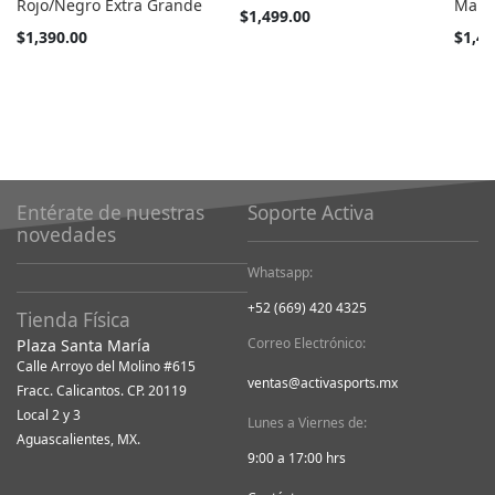
Rojo/Negro Extra Grande
Mang
Tan
$1,499.00
barato
Tan
$1,390.00
$1,45
como
barato
como
Entérate de nuestras
Soporte Activa
novedades
Whatsapp:
+52 (669) 420 4325
Tienda Física
Correo Electrónico:
Plaza Santa María
Calle Arroyo del Molino #615
ventas@activasports.mx
Fracc. Calicantos. CP. 20119
Local 2 y 3
Lunes a Viernes de:
Aguascalientes, MX.
9:00 a 17:00 hrs