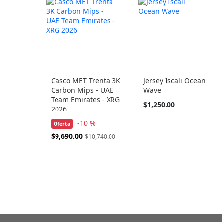
Casco MET Trenta 3K
Jersey Iscali Ocean
Carbon Mips - UAE
Wave
Team Emirates - XRG
Tan
$1,250.00
2026
barato
como
-10 %
Oferta
Precio
$9,690.00
$10,740.00
Especial