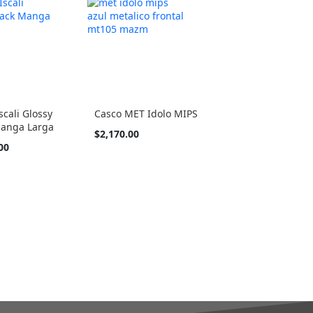
scali Glossy
Casco MET Idolo MIPS
Manga Larga
Tan
$2,170.00
barato
00
como