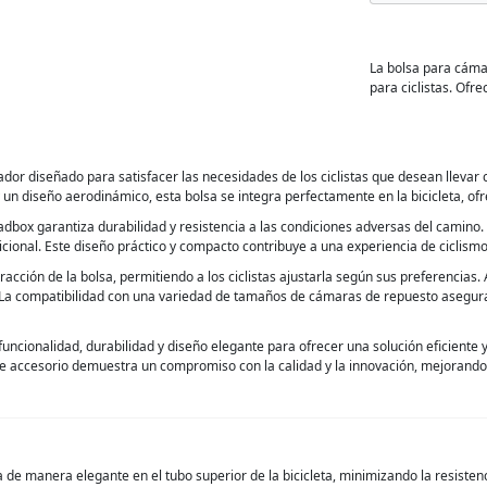
La bolsa para cáma
para ciclistas. Ofr
or diseñado para satisfacer las necesidades de los ciclistas que desean lleva
 un diseño aerodinámico, esta bolsa se integra perfectamente en la bicicleta, of
adbox garantiza durabilidad y resistencia a las condiciones adversas del camino.
icional. Este diseño práctico y compacto contribuye a una experiencia de ciclism
 extracción de la bolsa, permitiendo a los ciclistas ajustarla según sus preferencia
 La compatibilidad con una variedad de tamaños de cámaras de repuesto asegura 
ionalidad, durabilidad y diseño elegante para ofrecer una solución eficiente y 
e accesorio demuestra un compromiso con la calidad y la innovación, mejorando 
ra de manera elegante en el tubo superior de la bicicleta, minimizando la resist