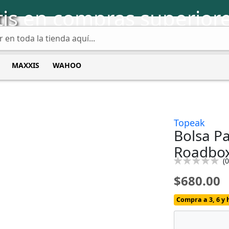
is
en compras superiore
MAXXIS
WAHOO
Topeak
Bolsa P
Roadbo
Calificación:
(
0
0
100
% of
$680.00
Compra a 3, 6 y 