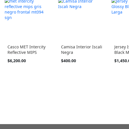
Casco MET Intercity
Camisa Interior Iscali
Jersey I
Reflective MIPS
Negra
Black 
Tan
Tan
Tan
$6,200.00
$400.00
$1,450.
barato
barato
barato
como
como
como