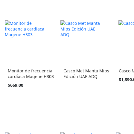
Monitor de frecuencia
Casco Met Manta Mips
Casco M
cardíaca Magene H303
Edición UAE ADQ
Tan
$1,390.
barato
$669.00
como