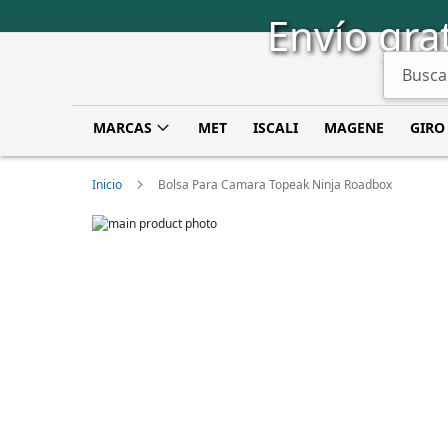
Saltar
Envío grat
a
Contenido
Buscar
MARCAS
MET
ISCALI
MAGENE
GIRO
Inicio
Bolsa Para Camara Topeak Ninja Roadbox
Skip
to
Skip
the
to
end
the
of
beginning
the
of
images
the
gallery
images
gallery