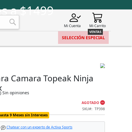
s a $1499
Mi Cuenta
Mi Carrito
Buscar
SELECCIÓN ESPECIAL
ara Camara Topeak Ninja
x
)
Sin opiniones
AGOTADO
SKU
TP398
hasta 9 Meses sin Intereses
Chatear con un experto de Activa Sports