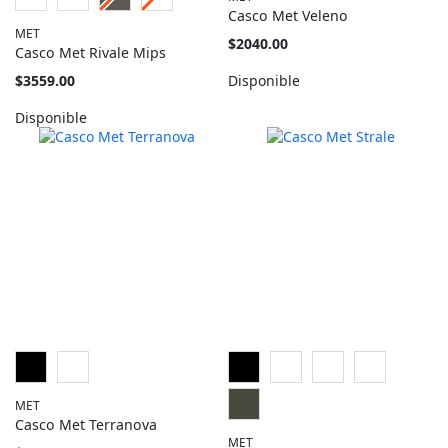
Casco Met Veleno
MET
Tan
$2040.00
Casco Met Rivale Mips
barato
como
Tan
$3559.00
Disponible
barato
como
Disponible
MET
Casco Met Terranova
MET