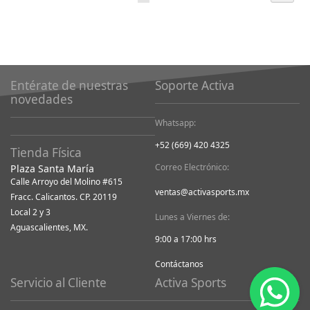
viendo
la
página
Entérate de nuestras
Soporte Activa
novedades
Whatsapp:
+52 (669) 420 4325
Tienda Física
Correo Electrónico:
Plaza Santa María
Calle Arroyo del Molino #615
ventas@activasports.mx
Fracc. Calicantos. CP. 20119
Local 2 y 3
Lunes a Viernes de:
Aguascalientes, MX.
9:00 a 17:00 hrs
Contáctanos
Servicio al Cliente
Activa Sports