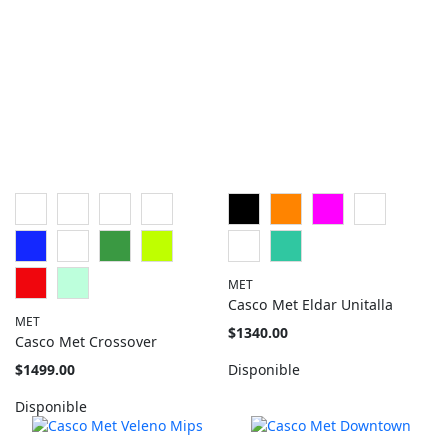
MET
Casco Met Eldar Unitalla
MET
Tan
$1340.00
Casco Met Crossover
barato
como
Tan
$1499.00
Disponible
barato
como
Disponible