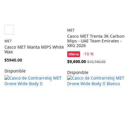
MET
Casco MET Trenta 3K Carbon
Mips - UAE Team Emirates -
MET
XRG 2026
Casco MET Manta MIPS White
Wax
-10 %
Oferta
Tan
$5940.00
Precio
$9,690.00
$10,740.00
barato
Especial
como
Disponible
Disponible