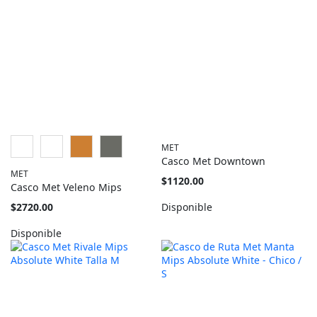
MET
Casco Met Downtown
MET
Tan
$1120.00
Casco Met Veleno Mips
barato
como
Tan
$2720.00
Disponible
barato
como
Disponible