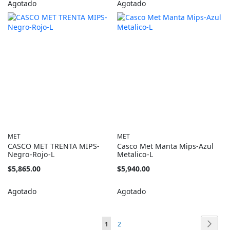
Agotado
Agotado
MET
MET
CASCO MET TRENTA MIPS-
Casco Met Manta Mips-Azul
Negro-Rojo-L
Metalico-L
$5,865.00
$5,940.00
Agotado
Agotado
Página
Págin
Sigui
Está
Página
1
2