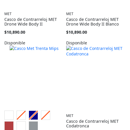
MET
MET
Casco de Contrarreloj MET
Casco de Contrarreloj MET
Drone Wide Body II
Drone Wide Body II Blanco
Tan
Tan
$10,890.00
$10,890.00
barato
barato
como
como
Disponible
Disponible
MET
Casco de Contrarreloj MET
Codatronca