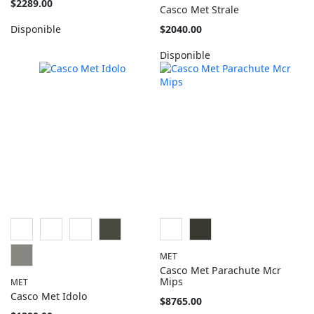
Tan
$2289.00
Casco Met Strale
barato
como
Tan
Disponible
$2040.00
barato
como
Disponible
MET
Casco Met Parachute Mcr
Mips
MET
Casco Met Idolo
Tan
$8765.00
barato