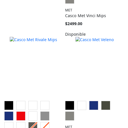
MET
Casco Met Vinci Mips
Tan
$2499.00
barato
como
Disponible
MET