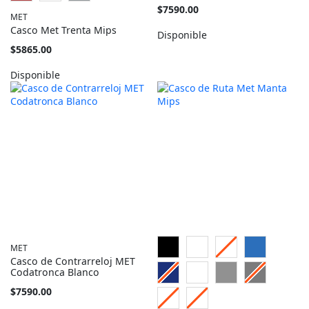
Tan
$7590.00
MET
barato
Casco Met Trenta Mips
como
Disponible
Tan
$5865.00
barato
como
Disponible
MET
Casco de Contrarreloj MET
Codatronca Blanco
Tan
$7590.00
barato