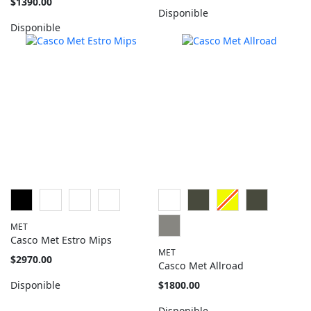
Tan
$1390.00
como
barato
Disponible
como
Disponible
MET
Casco Met Estro Mips
MET
Tan
$2970.00
Casco Met Allroad
barato
como
Tan
Disponible
$1800.00
barato
como
Disponible