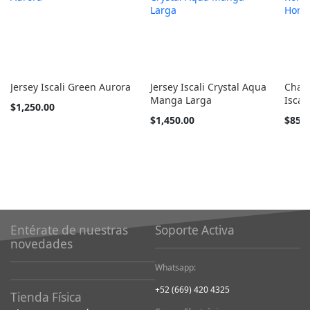
Jersey Iscali Green Aurora
Jersey Iscali Crystal Aqua
Cham
Manga Larga
Iscal
Tan
$1,250.00
barato
Tan
Tan
$1,450.00
$850
como
barato
barato
como
como
Entérate de nuestras
Soporte Activa
novedades
Whatsapp:
+52 (669) 420 4325
Tienda Física