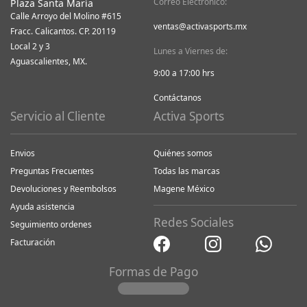
Correo Electrónico:
Plaza Santa María
Calle Arroyo del Molino #615
ventas@activasports.mx
Fracc. Calicantos. CP. 20119
Local 2 y 3
Lunes a Viernes de:
Aguascalientes, MX.
9:00 a 17:00 hrs
Contáctanos
Servicio al Cliente
Activa Sports
Envios
Quiénes somos
Preguntas Frecuentes
Todas las marcas
Devoluciones y Reembolsos
Magene México
Ayuda asistencia
Redes Sociales
Seguimiento ordenes
Facturación
Formas de Pago