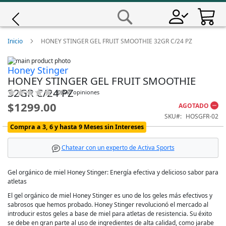
Saltar
a
Buscar
Contenido
Giro
Inicio
HONEY STINGER GEL FRUIT SMOOTHIE 32GR C/24 PZ
Skip
Iscali
Honey Stinger
to
Skip
HONEY STINGER GEL FRUIT SMOOTHIE
the
to
end
the
Magene
32GR C/24 PZ
Calificación:
(
0
)
Sin opiniones
of
beginning
0
100
% of
$1299.00
the
of
AGOTADO
images
the
MET
SKU
HOSGFR-02
gallery
images
Compra a 3, 6 y hasta 9 Meses sin Intereses
gallery
Wahoo
Chatear con un experto de Activa Sports
Gel orgánico de miel Honey Stinger: Energía efectiva y delicioso sabor para
atletas
El gel orgánico de miel Honey Stinger es uno de los geles más efectivos y
sabrosos que hemos probado. Honey Stinger revolucionó el mercado al
introducir estos geles a base de miel para atletas de resistencia. Su éxito
se debe en gran parte al uso de ingredientes de alta calidad, como jarabe