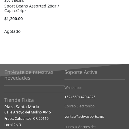
Sport Beans
Sport Beans Assorted 28gr /
Caja c/24pz.
$1,200.00
Agotado
Entérate de nuestras
Soporte Activa
novedades
Whatsapp:
+52 (669) 420 4325
Tienda Física
Correo Electrónico:
Plaza Santa María
Calle Arroyo del Molino #615
ventas@activasports.mx
Fracc. Calicantos. CP. 20119
Local 2 y 3
Lunes a Viernes de: