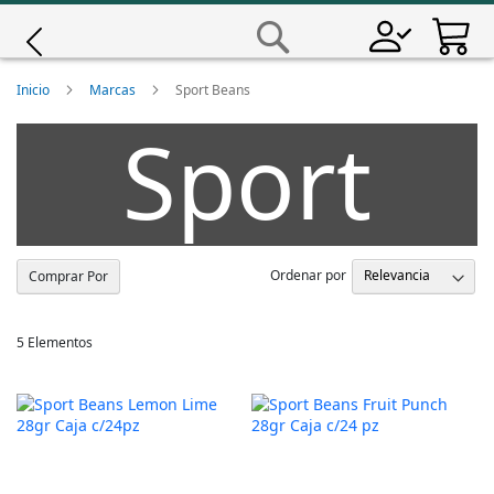
Saltar
a
Buscar
Contenido
Giro
Inicio
Marcas
Sport Beans
Sport
Iscali
Magene
Beans
MET
Ordenar por
Comprar Por
Wahoo
5
Elementos