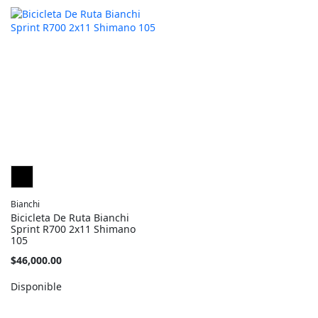
Bianchi
Bicicleta De Ruta Bianchi
Sprint R700 2x11 Shimano
105
Tan
$46,000.00
barato
como
Disponible