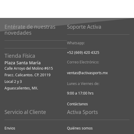
Entérate de nuestras
Soporte Activa
novedades
Whatsapp:
+52 (669) 420 4325
Tienda Física
Correo Electrónico:
Plaza Santa María
Calle Arroyo del Molino #615
ventas@activasports.mx
Fracc. Calicantos. CP. 20119
Local 2 y 3
Lunes a Viernes de:
Aguascalientes, MX.
9:00 a 17:00 hrs
Contáctanos
Servicio al Cliente
Activa Sports
Envios
Quiénes somos