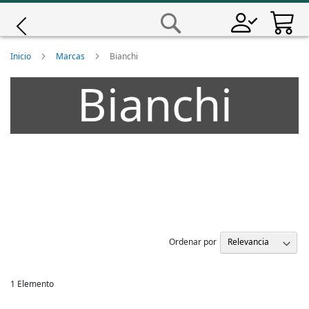
Saltar
a
Buscar
Contenido
Giro
Inicio
Marcas
Bianchi
Bianchi
Iscali
Magene
MET
Wahoo
Ordenar por
1
Elemento