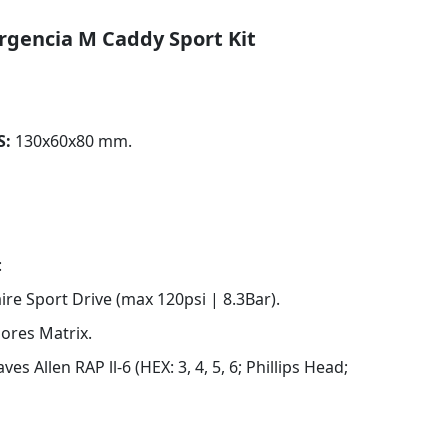
rgencia M Caddy Sport Kit
S:
130x60x80 mm.
:
re Sport Drive (max 120psi | 8.3Bar).
res Matrix.
ves Allen RAP ll-6 (HEX: 3, 4, 5, 6; Phillips Head;