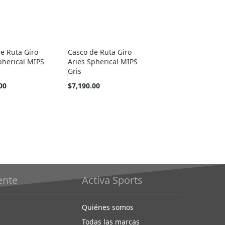
e Ruta Giro
Casco de Ruta Giro
pherical MIPS
Aries Spherical MIPS
Gris
00
$7,190.00
iente
Activa Sports
Quiénes somos
Todas las marcas