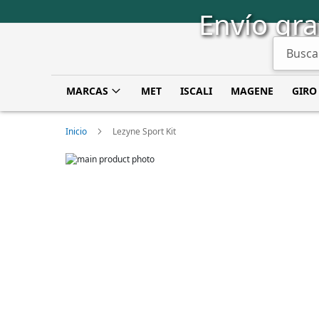
Saltar
Envío gra
a
Contenido
Buscar
MARCAS
MET
ISCALI
MAGENE
GIRO
Inicio
Lezyne Sport Kit
Skip
to
Skip
the
to
end
the
of
beginning
the
of
images
the
gallery
images
gallery