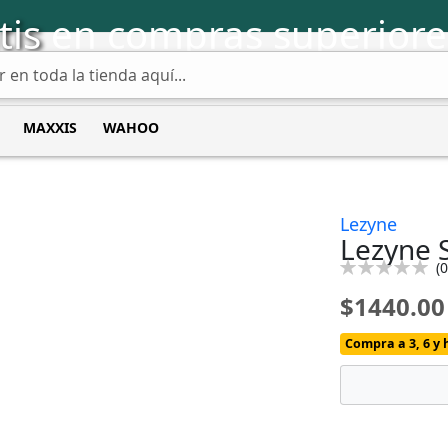
tis
en compras superiore
MAXXIS
WAHOO
Lezyne
Lezyne S
Calificación:
(
0
0
100
% of
$1440.00
Compra a 3, 6 y 