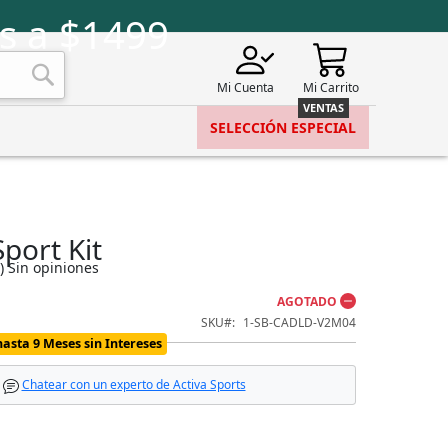
s a $1499
Mi Cuenta
Mi Carrito
Buscar
SELECCIÓN ESPECIAL
port Kit
)
Sin opiniones
AGOTADO
SKU
1-SB-CADLD-V2M04
hasta 9 Meses sin Intereses
Chatear con un experto de Activa Sports