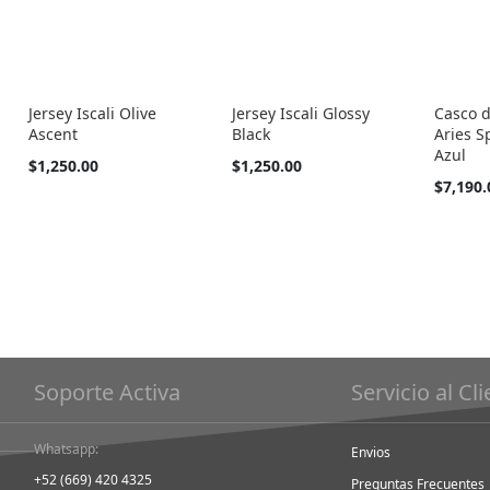
Jersey Iscali Olive
Jersey Iscali Glossy
Casco d
Ascent
Black
Aries S
Azul
Tan
Tan
$1,250.00
$1,250.00
barato
barato
$7,190.
como
como
Soporte Activa
Servicio al Cl
Whatsapp:
Envios
+52 (669) 420 4325
Preguntas Frecuentes