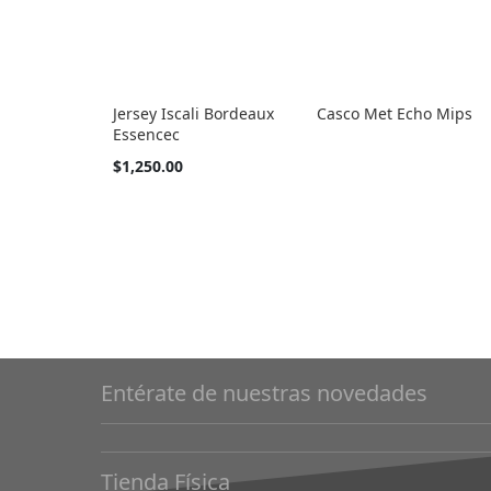
Jersey Iscali Bordeaux
Casco Met Echo Mips
Essencec
Tan
$1,250.00
barato
como
Entérate de nuestras novedades
Tienda Física