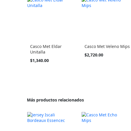
Casco Met Eldar
Casco Met Veleno Mips
Unitalla
Tan
$2,720.00
barato
Tan
$1,340.00
como
barato
como
Más productos relacionados