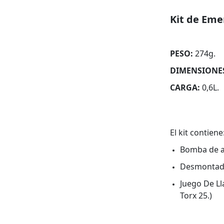
Kit de Eme
PESO:
274g.
DIMENSIONE
CARGA:
0,6L.
El kit contiene
Bomba de ai
Desmontado
Juego De Lla
Torx 25.)