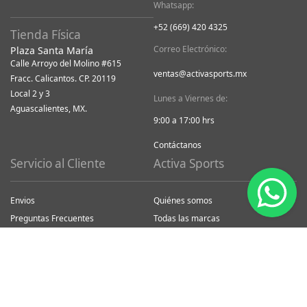
Whatsapp:
+52 (669) 420 4325
Tienda Física
Correo Electrónico:
Plaza Santa María
Calle Arroyo del Molino #615
ventas@activasports.mx
Fracc. Calicantos. CP. 20119
Local 2 y 3
Lunes a Viernes de:
Aguascalientes, MX.
9:00 a 17:00 hrs
Contáctanos
Servicio al Cliente
Activa Sports
Envios
Quiénes somos
Preguntas Frecuentes
Todas las marcas
Devoluciones y Reembolsos
Magene México
Ayuda asistencia
Redes Sociales
Seguimiento ordenes
Facturación