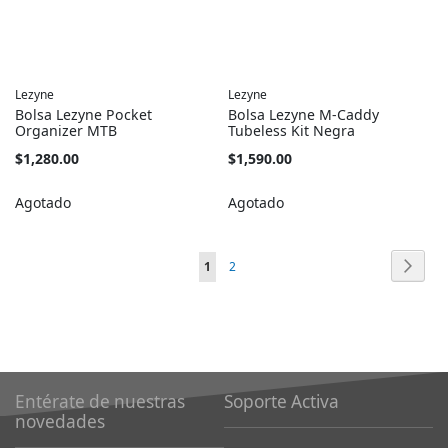
Lezyne
Lezyne
Bolsa Lezyne Pocket
Bolsa Lezyne M-Caddy
Organizer MTB
Tubeless Kit Negra
$1,280.00
$1,590.00
Agotado
Agotado
Página
Págin
Sigui
Está
Página
1
2
viendo
la
página
Entérate de nuestras
Soporte Activa
novedades