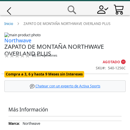
Saltar
a
Buscar
Contenido
Giro
Inicio
ZAPATO DE MONTAÑA NORTHWAVE OVERLAND PLUS
Skip
Iscali
Northwave
to
Skip
ZAPATO DE MONTAÑA NORTHWAVE
the
to
end
the
Magene
OVERLAND PLUS
Calificación:
(
0
)
Sin opiniones
of
beginning
0
100
% of
the
of
AGOTADO
images
the
MET
SKU
540-1256C
gallery
images
Compra a 3, 6 y hasta 9 Meses sin Intereses
gallery
Wahoo
Chatear con un experto de Activa Sports
Más Información
Más
Northwave
Información