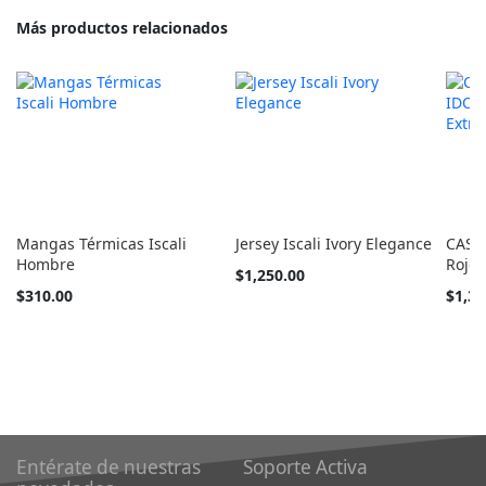
Más productos relacionados
Mangas Térmicas Iscali
Jersey Iscali Ivory Elegance
CASC
Hombre
Rojo/
Tan
$1,250.00
barato
Tan
$310.00
$1,39
como
barato
como
Entérate de nuestras
Soporte Activa