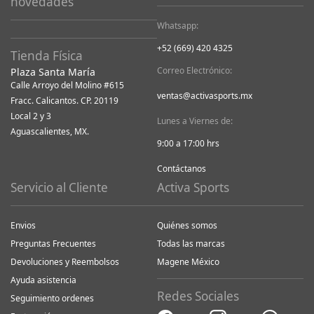
novedades
Whatsapp:
+52 (669) 420 4325
Tienda Física
Correo Electrónico:
Plaza Santa María
Calle Arroyo del Molino #615
ventas@activasports.mx
Fracc. Calicantos. CP. 20119
Local 2 y 3
Lunes a Viernes de:
Aguascalientes, MX.
9:00 a 17:00 hrs
Contáctanos
Servicio al Cliente
Activa Sports
Envios
Quiénes somos
Preguntas Frecuentes
Todas las marcas
Devoluciones y Reembolsos
Magene México
Ayuda asistencia
Redes Sociales
Seguimiento ordenes