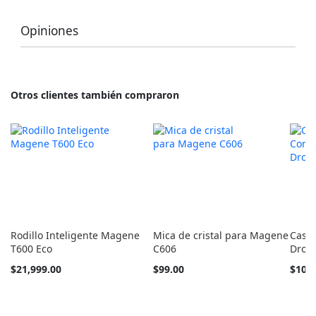
Opiniones
Otros clientes también compraron
Rodillo Inteligente Magene
Mica de cristal para Magene
Casco
T600 Eco
C606
Drone
Tan
$21,999.00
$99.00
$10,8
barato
como