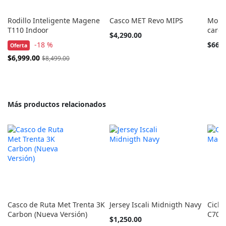
Rodillo Inteligente Magene
Casco MET Revo MIPS
Monit
T110 Indoor
card
Tan
$4,290.00
barato
-18 %
$669
Oferta
como
Precio
$6,999.00
$8,499.00
Especial
Más productos relacionados
Casco de Ruta Met Trenta 3K
Jersey Iscali Midnigth Navy
Cicl
Carbon (Nueva Versión)
C706
Tan
$1,250.00