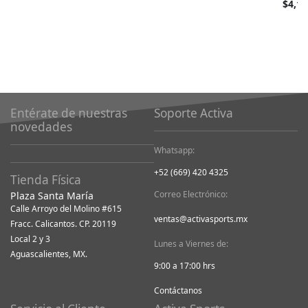
barato
$4,19
como
Entérate de nuestras
Soporte Activa
novedades
Whatsapp:
+52 (669) 420 4325
Tienda Física
Correo Electrónico:
Plaza Santa María
Calle Arroyo del Molino #615
ventas@activasports.mx
Fracc. Calicantos. CP. 20119
Local 2 y 3
Lunes a Viernes de:
Aguascalientes, MX.
9:00 a 17:00 hrs
Contáctanos