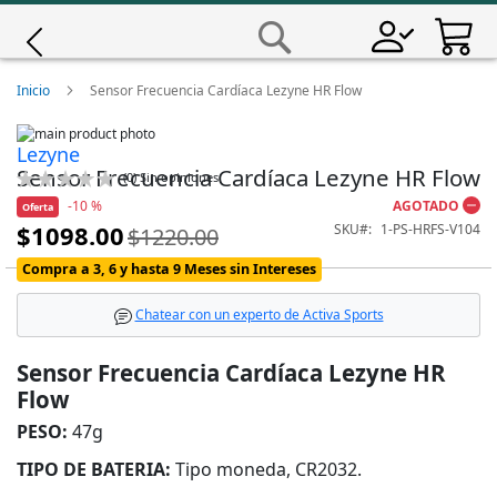
Saltar
a
Buscar
Contenido
Giro
Inicio
Sensor Frecuencia Cardíaca Lezyne HR Flow
Skip
Iscali
Lezyne
to
Skip
Sensor Frecuencia Cardíaca Lezyne HR Flow
the
to
Calificación:
(
0
)
Sin opiniones
end
the
0
100
% of
Magene
-10 %
AGOTADO
Oferta
of
beginning
$1098.00
SKU
1-PS-HRFS-V104
$1220.00
the
of
Precio
images
the
MET
Especial
Compra a 3, 6 y hasta 9 Meses sin Intereses
gallery
images
gallery
Wahoo
Chatear con un experto de Activa Sports
Sensor Frecuencia Cardíaca Lezyne HR
Flow
PESO:
47g
TIPO DE BATERIA:
Tipo moneda, CR2032.