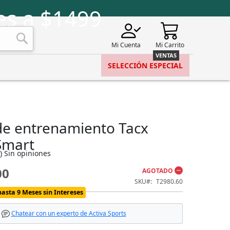
es a $1499
Mi Cuenta
Mi Carrito
Buscar
SELECCIÓN ESPECIAL
 de entrenamiento Tacx
Smart
)
Sin opiniones
00
AGOTADO
SKU
T2980.60
hasta 9 Meses sin Intereses
Chatear con un experto de Activa Sports