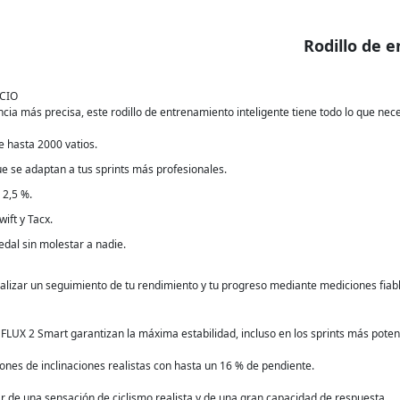
Rodillo de 
CIO
a más precisa, este rodillo de entrenamiento inteligente tiene todo lo que neces
e hasta 2000 vatios.
e se adaptan a tus sprints más profesionales.
 2,5 %.
ift y Tacx.
edal sin molestar a nadie.
alizar un seguimiento de tu rendimiento y tu progreso mediante mediciones fiab
o FLUX 2 Smart garantizan la máxima estabilidad, incluso en los sprints más pote
nes de inclinaciones realistas con hasta un 16 % de pendiente.
ar de una sensación de ciclismo realista y de una gran capacidad de respuesta.