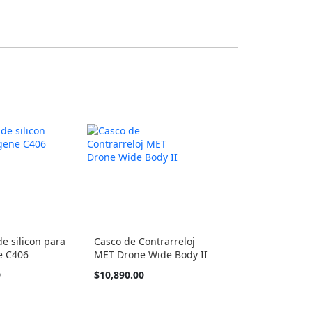
e silicon para
Casco de Contrarreloj
 C406
MET Drone Wide Body II
Tan
0
$10,890.00
barato
como