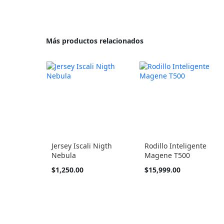
Más productos relacionados
Jersey Iscali Nigth
Rodillo Inteligente
Nebula
Magene T500
Tan
$1,250.00
$15,999.00
barato
como