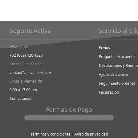
Soporte Activa
Servicio al Cl
Whatsapp:
Envios
+52 (669) 420 4325
Preguntas Frecuentes
Correo Electrónico:
Devoluciones y Reemb
ventas@activasports.mx
Ayuda asistencia
Lunes a Viernes de:
Seguimiento ordenes
9:00 a 17:00 hrs
Facturación
Contáctanos
Formas de Pago
Términos y condiciones
|
Aviso de privacidad