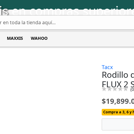
is
en compras superior
MAXXIS
WAHOO
Tacx
Rodillo
FLUX 2 
Calificación:
(
0
0
100
% of
$19,899.
Compra a 3, 6 y 