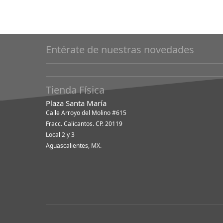
Entérate de nuestras novedades
Tienda Física
Plaza Santa María
Calle Arroyo del Molino #615
Fracc. Calicantos. CP. 20119
Local 2 y 3
Aguascalientes, MX.