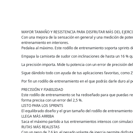
MAYOR TAMAÑO Y RESISTENCIA PARA DISFRUTAR MÁS DEL EJERCI
Con una mejora de la sensación en general y una medición de potenci
entrenamiento en interiores.
Pedalea al máximo. Este rodillo de entrenamiento soporta sprints d
Empapa la camiseta de sudor con inclinaciones de hasta un 16 % qu
La precisión importa. Mide tu potencia con un error de precisión del
Sigue dándolo todo con ayuda de tus aplicaciones favoritas, como Zw
Por fin un rodillo de entrenamiento en el que podrás darle duro al p
PRECISIÓN Y FIABILIDAD
Este rodillo de entrenamiento se ha rediseñado para que puedas re
forma precisa con un error del 2,5 %.
LISTO PARA LOS SPRINTS
El equilibrado diseño y el gran tamaño del rodillo de entrenamient
LLEGA MÁS ARRIBA
Saca el máximo partido a tus entrenamientos intensos con simulacio
RUTAS MÁS REALISTAS
Con un peso de 7,6 kg, el pesado volante de inercia permite disfrut