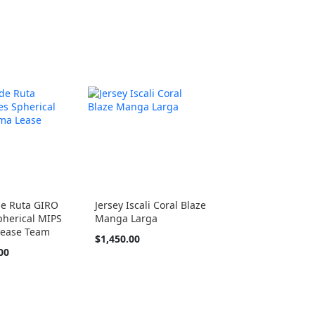
de Ruta GIRO
Jersey Iscali Coral Blaze
pherical MIPS
Manga Larga
Lease Team
Tan
$1,450.00
barato
00
como