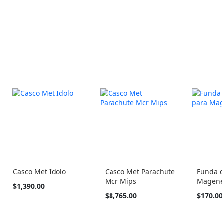
Casco Met Idolo
Casco Met Parachute
Funda d
Mcr Mips
Magene
Tan
$1,390.00
barato
Tan
$8,765.00
$170.0
como
barato
como