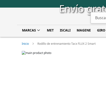
Saltar
Envío grat
a
Contenido
Buscar
MARCAS
MET
ISCALI
MAGENE
GIRO
Inicio
Rodillo de entrenamiento Tacx FLUX 2 Smart
Skip
to
Skip
the
to
end
the
of
beginning
the
of
images
the
gallery
images
gallery