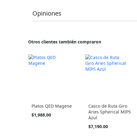
Opiniones
Otros clientes también compraron
Platos QED Magene
Casco de Ruta Giro
Aries Spherical MIPS
Tan
$1,988.00
Azul
barato
como
$7,190.00