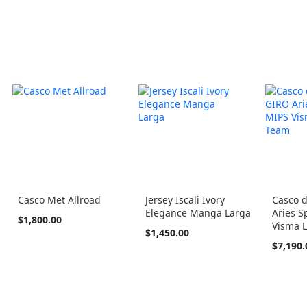
Casco Met Allroad
Jersey Iscali Ivory
Casco 
Elegance Manga Larga
Aries S
Tan
$1,800.00
Visma 
barato
Tan
$1,450.00
como
barato
Tan
$7,190.
como
barato
como