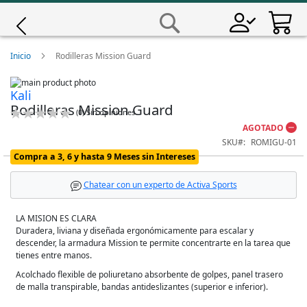
Saltar
a
Buscar
Contenido
Giro
Inicio
Rodilleras Mission Guard
Skip
Iscali
Kali
to
Skip
Rodilleras Mission Guard
the
to
Calificación:
(
0
)
Sin opiniones
end
the
Magene
0
100
% of
AGOTADO
of
beginning
SKU
ROMIGU-01
the
of
images
the
MET
Compra a 3, 6 y hasta 9 Meses sin Intereses
gallery
images
gallery
Chatear con un experto de Activa Sports
Wahoo
LA MISION ES CLARA
Duradera, liviana y diseñada ergonómicamente para escalar y
descender, la armadura Mission te permite concentrarte en la tarea que
tienes entre manos.
Acolchado flexible de poliuretano absorbente de golpes, panel trasero
de malla transpirable, bandas antideslizantes (superior e inferior).