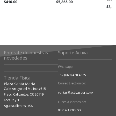
Tan
Tan
$410.00
$5,865.00
barato
barato
$3,49
como
como
Entérate de nuestras
Soporte Activa
novedades
Whatsapp:
+52 (669) 420 4325
Tienda Física
Correo Electrónico:
Plaza Santa María
Calle Arroyo del Molino #615
ventas@activasports.mx
Fracc. Calicantos. CP. 20119
Local 2 y 3
Lunes a Viernes de:
Aguascalientes, MX.
9:00 a 17:00 hrs