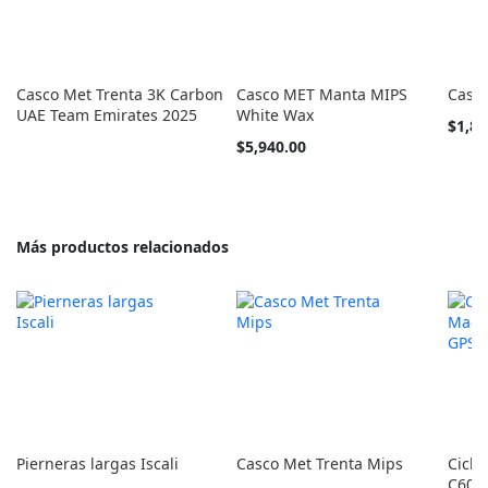
Casco Met Trenta 3K Carbon
Casco MET Manta MIPS
Casco
UAE Team Emirates 2025
White Wax
Tan
$1,80
barato
Tan
$5,940.00
como
barato
como
Más productos relacionados
Pierneras largas Iscali
Casco Met Trenta Mips
Cicl
C606