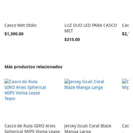
Casco Met Idolo
LUZ DUO LED PARA CASCO
Casc
MET
Tan
Tan
$1,390.00
$2,72
barato
barato
$315.00
como
como
Más productos relacionados
Casco de Ruta GIRO Aries
Jersey Iscali Coral Blaze
Casco
Spherical MIPS Visma Lease
Manga Larga