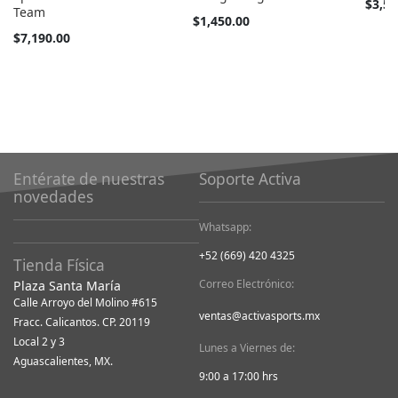
Tan
$3,55
Team
barato
Tan
$1,450.00
como
barato
Tan
$7,190.00
como
barato
como
Entérate de nuestras
Soporte Activa
novedades
Whatsapp:
+52 (669) 420 4325
Tienda Física
Correo Electrónico:
Plaza Santa María
Calle Arroyo del Molino #615
ventas@activasports.mx
Fracc. Calicantos. CP. 20119
Local 2 y 3
Lunes a Viernes de:
Aguascalientes, MX.
9:00 a 17:00 hrs