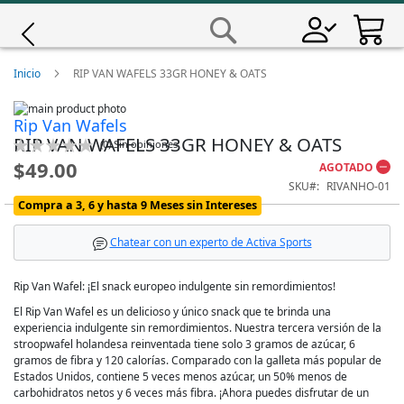
Saltar
a
Buscar
Contenido
Giro
Inicio
RIP VAN WAFELS 33GR HONEY & OATS
Skip
Iscali
Rip Van Wafels
to
Skip
RIP VAN WAFELS 33GR HONEY & OATS
the
to
Calificación:
(
0
)
Sin opiniones
end
the
0
100
% of
Magene
$49.00
AGOTADO
of
beginning
SKU
RIVANHO-01
the
of
images
the
Compra a 3, 6 y hasta 9 Meses sin Intereses
MET
gallery
images
gallery
Chatear con un experto de Activa Sports
Wahoo
Rip Van Wafel: ¡El snack europeo indulgente sin remordimientos!
El Rip Van Wafel es un delicioso y único snack que te brinda una
experiencia indulgente sin remordimientos. Nuestra tercera versión de la
stroopwafel holandesa reinventada tiene solo 3 gramos de azúcar, 6
gramos de fibra y 120 calorías. Comparado con la galleta más popular de
Estados Unidos, contiene 5 veces menos azúcar, un 50% menos de
carbohidratos netos y 6 veces más fibra. ¡Ahora puedes disfrutar de un