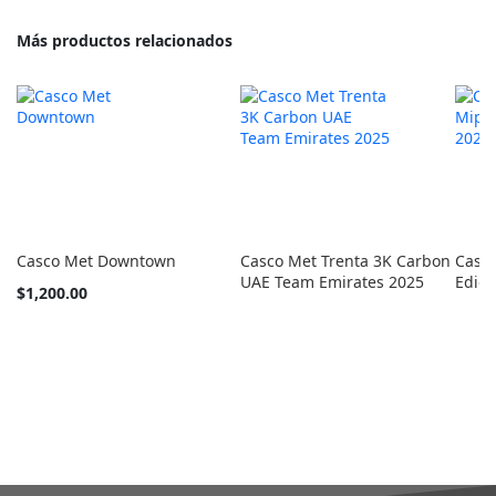
Más productos relacionados
Casco Met Downtown
Casco Met Trenta 3K Carbon
Casc
UAE Team Emirates 2025
Edici
Tan
$1,200.00
barato
como