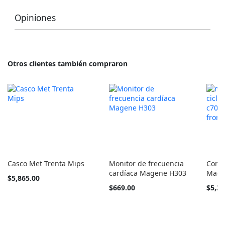
Opiniones
Otros clientes también compraron
Casco Met Trenta Mips
Monitor de frecuencia
Comb
cardíaca Magene H303
Magen
Tan
$5,865.00
barato
$669.00
$5,39
como