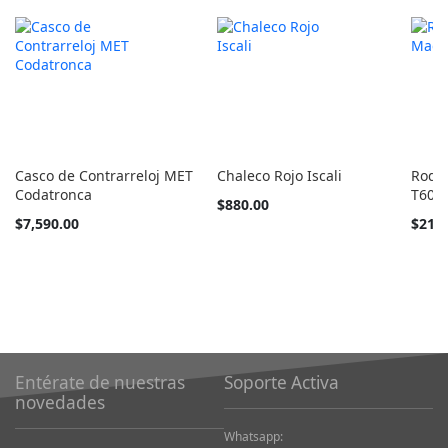
Casco de Contrarreloj MET
Chaleco Rojo Iscali
Rodil
Codatronca
T600
Tan
$880.00
barato
Tan
$7,590.00
$21,9
como
barato
como
Entérate de nuestras
Soporte Activa
novedades
Whatsapp: