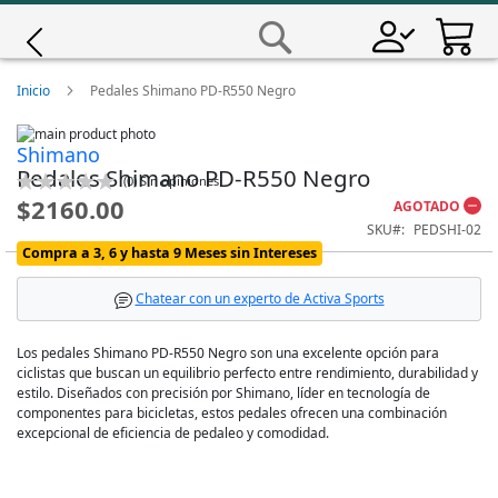
Saltar
a
Buscar
Contenido
Giro
Inicio
Pedales Shimano PD-R550 Negro
Skip
Iscali
Shimano
to
Skip
Pedales Shimano PD-R550 Negro
the
to
Calificación:
(
0
)
Sin opiniones
end
the
Magene
0
100
% of
$2160.00
AGOTADO
of
beginning
SKU
PEDSHI-02
the
of
images
the
Compra a 3, 6 y hasta 9 Meses sin Intereses
MET
gallery
images
gallery
Chatear con un experto de Activa Sports
Wahoo
Los pedales Shimano PD-R550 Negro son una excelente opción para
ciclistas que buscan un equilibrio perfecto entre rendimiento, durabilidad y
estilo. Diseñados con precisión por Shimano, líder en tecnología de
componentes para bicicletas, estos pedales ofrecen una combinación
excepcional de eficiencia de pedaleo y comodidad.