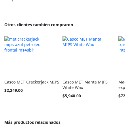
Otros clientes también compraron
Casco MET Crackerjack MIPS
Casco MET Manta MIPS
Magen
White Wax
expre
Tan
$2,249.00
barato
Tan
$5,940.00
$729
como
barato
como
Más productos relacionados