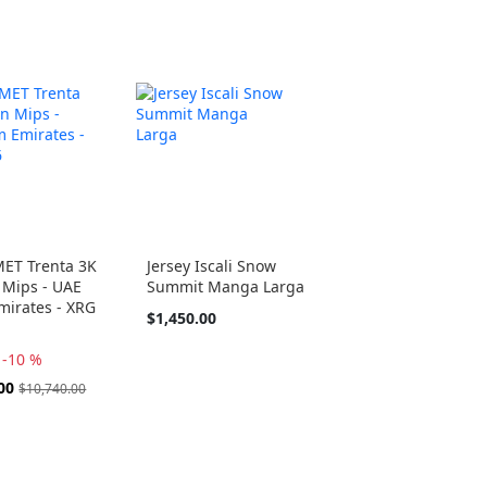
MET Trenta 3K
Jersey Iscali Snow
 Mips - UAE
Summit Manga Larga
mirates - XRG
Tan
$1,450.00
barato
como
-10 %
00
$10,740.00