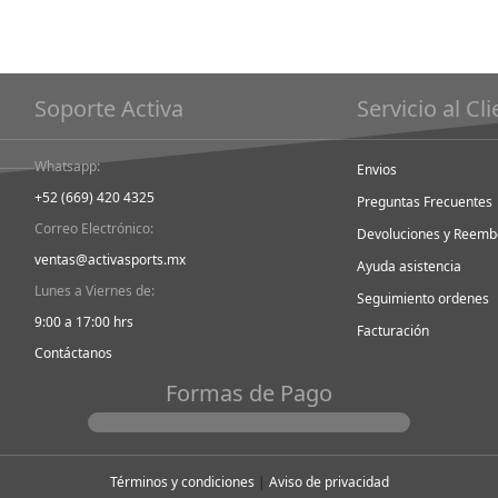
Soporte Activa
Servicio al Cl
Whatsapp:
Envios
+52 (669) 420 4325
Preguntas Frecuentes
Correo Electrónico:
Devoluciones y Reemb
ventas@activasports.mx
Ayuda asistencia
Lunes a Viernes de:
Seguimiento ordenes
9:00 a 17:00 hrs
Facturación
Contáctanos
Formas de Pago
Términos y condiciones
|
Aviso de privacidad