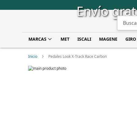
Saltar
Envío grat
a
Contenido
Buscar
MARCAS
MET
ISCALI
MAGENE
GIRO
Inicio
Pedales Look X-Track Race Carbon
Skip
to
Skip
the
to
end
the
of
beginning
the
of
images
the
gallery
images
gallery