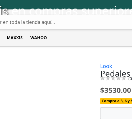
is
en compras superior
MAXXIS
WAHOO
Look
Pedales
Calificación:
(
0
0
100
% of
$3530.00
Compra a 3, 6 y 