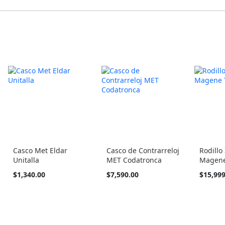
Casco Met Eldar
Casco de Contrarreloj
Rodillo
Unitalla
MET Codatronca
Magene
Tan
Tan
$1,340.00
$7,590.00
$15,999
barato
barato
como
como