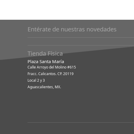
Entérate de nuestras novedades
Tienda Física
Plaza Santa María
Calle Arroyo del Molino #615
Fracc. Calicantos. CP. 20119
Local 2 y 3
Aguascalientes, MX.