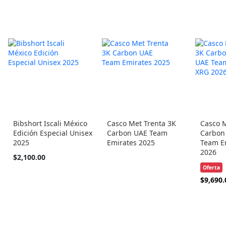
Bibshort Iscali México
Casco Met Trenta 3K
Casco 
Edición Especial Unisex
Carbon UAE Team
Carbon
2025
Emirates 2025
Team E
2026
Tan
$2,100.00
barato
Oferta
como
Precio
$9,690.
Especial