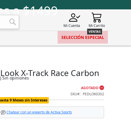
es a $1499
Mi Cuenta
Mi Carrito
Buscar
SELECCIÓN ESPECIAL
 Look X-Track Race Carbon
)
Sin opiniones
AGOTADO
SKU
PEDLOK0302
hasta 9 Meses sin Intereses
Chatear con un experto de Activa Sports