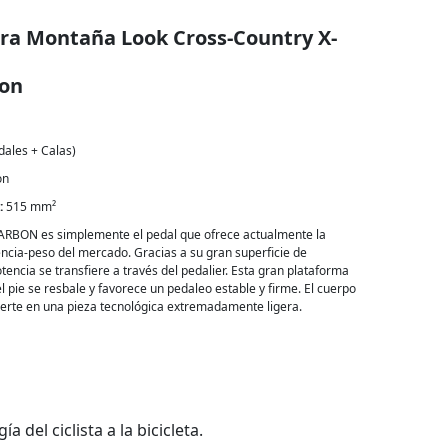
ra Montaña Look Cross-Country X-
bon
dales + Calas)
on
:
515 mm²
ARBON es simplemente el pedal que ofrece actualmente la
encia-peso del mercado. Gracias a su gran superficie de
otencia se transfiere a través del pedalier. Esta gran plataforma
l pie se resbale y favorece un pedaleo estable y firme. El cuerpo
ierte en una pieza tecnológica extremadamente ligera.
el ciclista a la bicicleta.