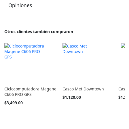
Opiniones
Otros clientes también compraron
Ciclocomputadora Magene
Casco Met Downtown
Casco
C606 PRO GPS
Tan
Tan
$1,120.00
$1,39
barato
barato
$3,499.00
como
como