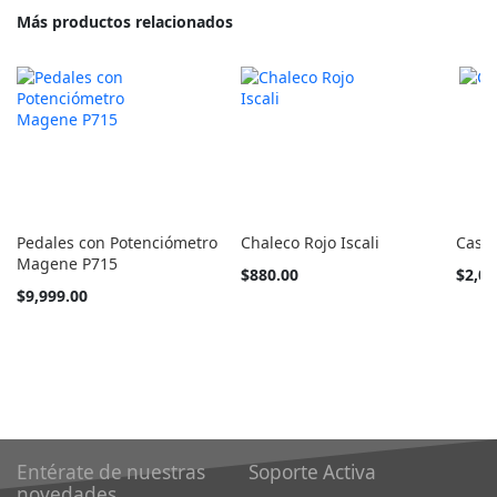
Más productos relacionados
Pedales con Potenciómetro
Chaleco Rojo Iscali
Casc
Magene P715
Tan
Tan
$880.00
$2,04
barato
barato
$9,999.00
como
como
Entérate de nuestras
Soporte Activa
novedades