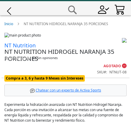
Saltar
a
Buscar
Contenido
Giro
Inicio
NT NUTRITION HIDROGEL NARANJA 35 PORCIONES
Skip
Iscali
to
Skip
NT Nutrition
the
to
NT NUTRITION HIDROGEL NARANJA 35
end
the
Magene
of
beginning
PORCIONES
Calificación:
(
0
)
Sin opiniones
the
of
0
100
% of
AGOTADO
images
the
MET
gallery
images
SKU
NTNUT-08
gallery
Compra a 3, 6 y hasta 9 Meses sin Intereses
Wahoo
Chatear con un experto de Activa Sports
Experimenta la hidratación avanzada con NT Nutrition Hidrogel Naranja.
Cada porción es una invitación a alcanzar tus metas con una fuente de
energía líquida y refrescante, respaldada por la calidad y compromiso de
NT Nutrition con tu bienestar y rendimiento físico.