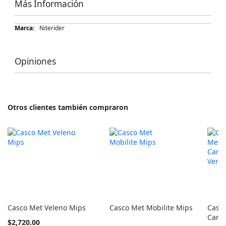
Más Información
Más
Niterider
Información
Opiniones
Otros clientes también compraron
Casco Met Veleno Mips
Casco Met Mobilite Mips
Casco
Carbo
Tan
$2,720.00