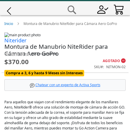
Saltar
a
Buscar
Contenido
Giro
Inicio
Montura de Manubrio NiteRider para Cámara Aero GoPro
Skip
Iscali
Niterider
to
Skip
Montura de Manubrio NiteRider para
the
to
end
the
Magene
Cámara Aero GoPro
Calificación:
(
0
)
Sin opiniones
of
beginning
0
100
% of
$370.00
the
of
AGOTADO
images
the
MET
SKU
NITMON-02
gallery
images
Compra a 3, 6 y hasta 9 Meses sin Intereses
gallery
Wahoo
Chatear con un experto de Activa Sports
Para aquellos que viajan con el rendimiento elegante de los manillares
Aero, NiteRider® ofrece una solución de montaje de cámara de acción GO.
Con la tensión adecuada de la correa, el soporte para manillar Aero se fija
en su lugar y ofrece un alto grado de estabilidad mediante la suave
almohadilla de goma debajo del soporte. ¡Disfruta de todos los beneficios
del manillar Aero, mientras puedes montar tu Go Action Camera para