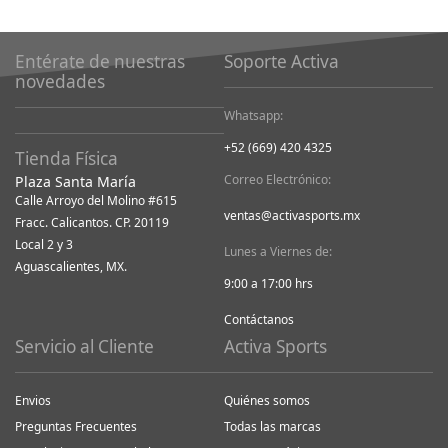
Entérate de nuestras
Soporte Activa
novedades
Whatsapp:
+52 (669) 420 4325
Tienda Física
Correo Electrónico:
Plaza Santa María
Calle Arroyo del Molino #615
ventas@activasports.mx
Fracc. Calicantos. CP. 20119
Local 2 y 3
Lunes a Viernes de:
Aguascalientes, MX.
9:00 a 17:00 hrs
Contáctanos
Servicio al Cliente
Activa Sports
Envios
Quiénes somos
Preguntas Frecuentes
Todas las marcas