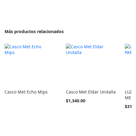
barato
como
Más productos relacionados
Casco Met Echo Mips
Casco Met Eldar Unitalla
LUZ 
MET
Tan
$1,340.00
barato
$315
como