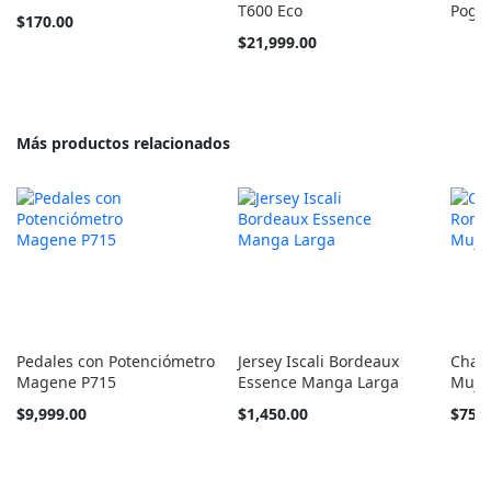
T600 Eco
Poga
$170.00
$21,999.00
Más productos relacionados
Pedales con Potenciómetro
Jersey Iscali Bordeaux
Chale
Magene P715
Essence Manga Larga
Muje
Tan
Tan
$9,999.00
$1,450.00
$750
barato
barato
como
como