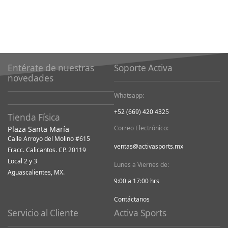
Entérate de nuestras
Soporte Activa
novedades
Whatsapp:
+52 (669) 420 4325
Tienda Física
Correo Electrónico:
Plaza Santa María
Calle Arroyo del Molino #615
ventas@activasports.mx
Fracc. Calicantos. CP. 20119
Local 2 y 3
Lunes a Viernes de:
Aguascalientes, MX.
9:00 a 17:00 hrs
Contáctanos
Servicio al Cliente
Activa Sports