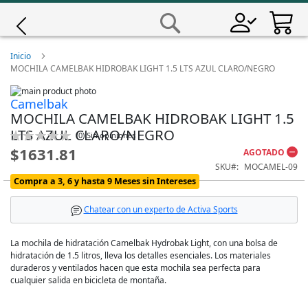
Saltar
a
Buscar
Contenido
Giro
Inicio
MOCHILA CAMELBAK HIDROBAK LIGHT 1.5 LTS AZUL CLARO/NEGRO
Iscali
Skip
Camelbak
to
Skip
MOCHILA CAMELBAK HIDROBAK LIGHT 1.5
the
to
Magene
end
the
LTS AZUL CLARO/NEGRO
Calificación:
(
0
)
Sin opiniones
of
beginning
0
100
% of
$1631.81
the
of
AGOTADO
MET
images
the
SKU
MOCAMEL-09
gallery
images
Compra a 3, 6 y hasta 9 Meses sin Intereses
gallery
Wahoo
Chatear con un experto de Activa Sports
La mochila de hidratación Camelbak Hydrobak Light, con una bolsa de
hidratación de 1.5 litros, lleva los detalles esenciales. Los materiales
duraderos y ventilados hacen que esta mochila sea perfecta para
cualquier salida en bicicleta de montaña.