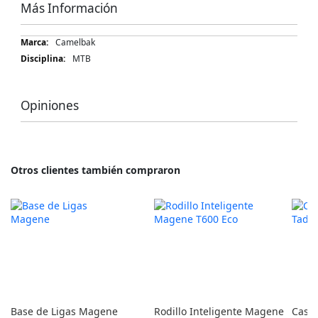
Más Información
Más
Camelbak
Información
MTB
Opiniones
Otros clientes también compraron
Base de Ligas Magene
Rodillo Inteligente Magene
Casc