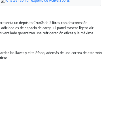
Chatear con un experto de Activa Sports
 presenta un depósito Crux® de 2 litros con desconexión
s adicionales de espacio de carga. El panel trasero ligero Air
 ventilado garantizan una refrigeración eficaz y la máxima
ardar las llaves y el teléfono, además de una correa de esternón
irse.