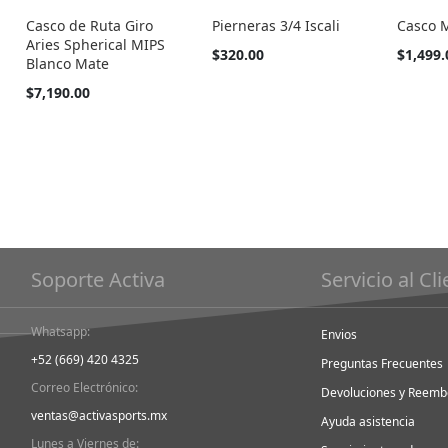
Casco de Ruta Giro
Pierneras 3/4 Iscali
Casco 
Aries Spherical MIPS
Tan
Tan
$320.00
$1,499.
Blanco Mate
barato
barato
como
como
$7,190.00
Soporte Activa
Servicio al Cl
Whatsapp:
Envios
+52 (669) 420 4325
Preguntas Frecuentes
Correo Electrónico:
Devoluciones y Reemb
ventas@activasports.mx
Ayuda asistencia
Lunes a Viernes de: