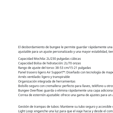
El desbordamiento de bungee le permite guardar rápidamente una cap
ajustable para un ajuste personalizado y una mayor estabilidad, ti
Capacidad Mochila: 2L/230 pulgadas cúbicas
Capacidad Bolsa de hidratación: 2L/70 onzas
Rango de ajuste del torso: 38-53 cm/15-21 pulgadas
Panel trasero ligero Air Support™: Diseñado con tecnología de mape
Arnés ventilado: ligero y transpirable
Organización integrada de herramientas
Bolsillo seguro con cremallera: perfecto para llaves, teléfono u ot
Bungee Overflow: guarda o elimina rápidamente una capa adiciona
Correa de esternón ajustable: ofrece una gama de ajustes para un 
Gestión de trampas de tubos: Mantiene su tubo seguro y accesible 
Light Loop: enganche una luz para que el viaje hacia y desde el co