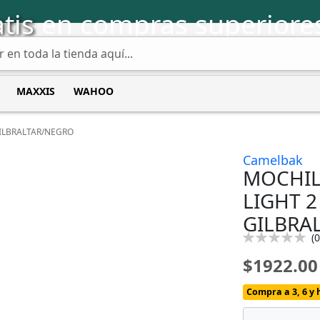
tis
en compras superiore
MAXXIS
WAHOO
GILBRALTAR/NEGRO
Camelbak
MOCHIL
LIGHT 2
GILBRA
Calificación:
(
0
0
100
% of
$1922.00
Compra a 3, 6 y 