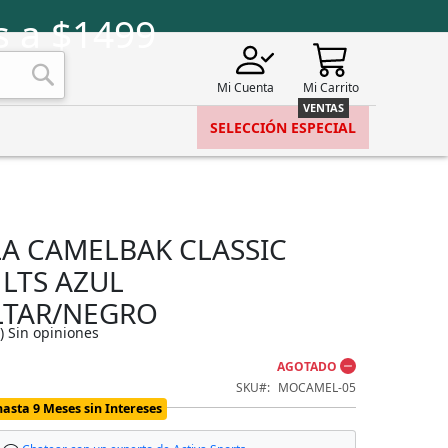
s a $1499
Mi Cuenta
Mi Carrito
Buscar
SELECCIÓN ESPECIAL
A CAMELBAK CLASSIC
 LTS AZUL
LTAR/NEGRO
)
Sin opiniones
AGOTADO
SKU
MOCAMEL-05
hasta 9 Meses sin Intereses