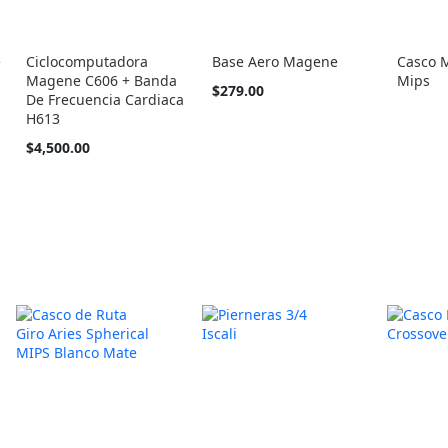
e
Ciclocomputadora
Base Aero Magene
Casco 
Magene C606 + Banda
Mips
$279.00
De Frecuencia Cardiaca
H613
$4,500.00