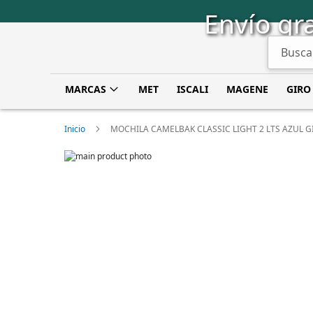
Saltar
Envío gra
a
Contenido
Buscar
MARCAS
MET
ISCALI
MAGENE
GIRO
Inicio
MOCHILA CAMELBAK CLASSIC LIGHT 2 LTS AZUL 
Skip
to
Skip
the
to
end
the
of
beginning
the
of
images
the
gallery
images
gallery