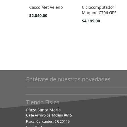
Casco Met Veleno
Ciclocomputador
Magene C706 GPS
Tan
$2,040.00
barato
$4,199.00
como
Entérate de nuestras novedades
Tienda Física
Plaza Santa María
Calle Arroyo del Molino #615
Fracc. Calicantos. CP. 20119