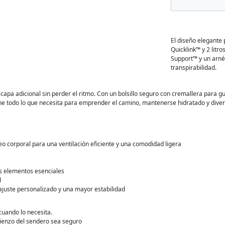
El diseño elegante
Quicklink™ y 2 litro
Support™ y un arnés
transpirabilidad.
a adicional sin perder el ritmo. Con un bolsillo seguro con cremallera para gu
ene todo lo que necesita para emprender el camino, mantenerse hidratado y divert
o corporal para una ventilación eficiente y una comodidad ligera
ros elementos esenciales
l
ajuste personalizado y una mayor estabilidad
cuando lo necesita.
mienzo del sendero sea seguro