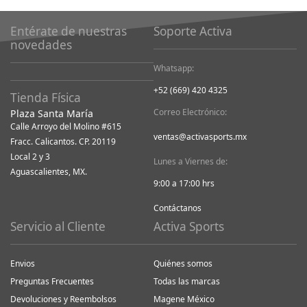
Entérate de nuestras
Soporte Activa
novedades
Whatsapp:
+52 (669) 420 4325
Tienda Física
Correo Electrónico:
Plaza Santa María
Calle Arroyo del Molino #615
ventas@activasports.mx
Fracc. Calicantos. CP. 20119
Local 2 y 3
Lunes a Viernes de:
Aguascalientes, MX.
9:00 a 17:00 hrs
Contáctanos
Servicio al Cliente
Activa Sports
Envios
Quiénes somos
Preguntas Frecuentes
Todas las marcas
Devoluciones y Reembolsos
Magene México