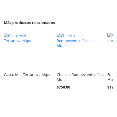
como
Más productos relacionados
Casco Met Terranova Mips
Chaleco Rompevientos Iscali
Funda
Mujer
Mage
Tan
$750.00
$170
barato
como