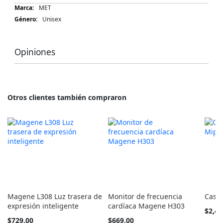
Más
MET
Información
Unisex
Opiniones
Otros clientes también compraron
Magene L308 Luz trasera de
Monitor de frecuencia
Casco
expresión inteligente
cardíaca Magene H303
Tan
$2,49
barato
$729.00
$669.00