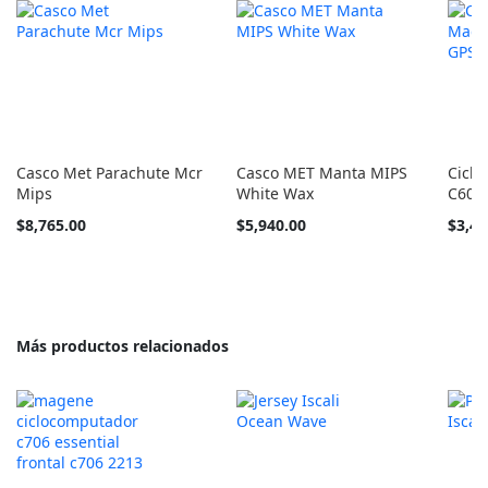
Casco Met Parachute Mcr
Casco MET Manta MIPS
Cicl
Mips
White Wax
C606
Tan
Tan
$8,765.00
$5,940.00
$3,49
barato
barato
como
como
Más productos relacionados