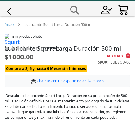
Saltar
a
Buscar
Contenido
Giro
Inicio
Lubricante Squirt Larga Duración 500 ml
Skip
Iscali
Squirt
to
Skip
Lubricante Squirt Larga Duración 500 ml
the
to
Calificación:
(
0
)
Sin opiniones
end
the
0
100
% of
Magene
$1000.00
AGOTADO
of
beginning
SKU
LUBSQU-06
the
of
images
the
Compra a 3, 6 y hasta 9 Meses sin Intereses
MET
gallery
images
gallery
Chatear con un experto de Activa Sports
Wahoo
¡Descubre el Lubricante Squirt Larga Duración en su presentación de 500
ml, la solución definitiva para el mantenimiento prolongado de tu bicicleta!
Este lubricante de alto rendimiento ha sido diseñado con una fórmula
avanzada que garantiza una lubricación de calidad superior, protegiendo
tus componentes y maximizando el rendimiento en cada pedalada.