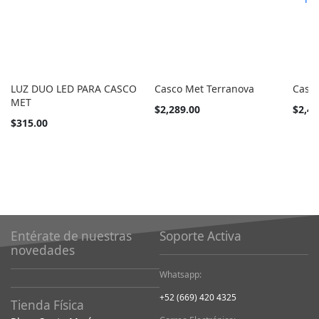
LUZ DUO LED PARA CASCO
Casco Met Terranova
Casco
MET
Tan
Tan
$2,289.00
$2,49
barato
barato
$315.00
como
como
Entérate de nuestras
Soporte Activa
novedades
Whatsapp:
+52 (669) 420 4325
Tienda Física