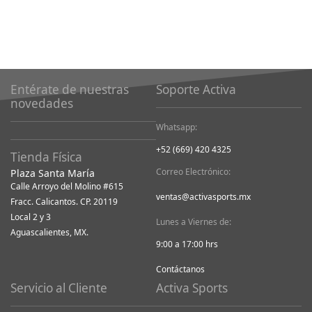
Entérate de nuestras
Soporte Activa
novedades
Whatsapp:
+52 (669) 420 4325
Tienda Física
Correo Electrónico:
Plaza Santa María
Calle Arroyo del Molino #615
ventas@activasports.mx
Fracc. Calicantos. CP. 20119
Local 2 y 3
Lunes a Viernes de:
Aguascalientes, MX.
9:00 a 17:00 hrs
Contáctanos
Servicio al Cliente
Activa Sports