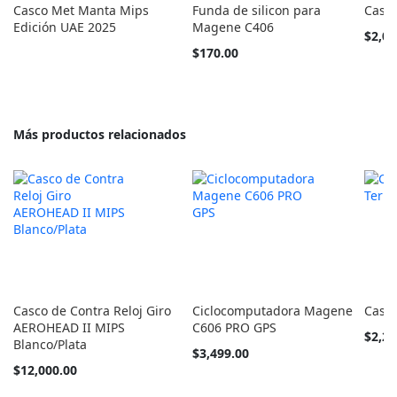
Casco Met Manta Mips
Funda de silicon para
Casco
Edición UAE 2025
Magene C406
Tan
$2,04
barato
$170.00
como
Más productos relacionados
Casco de Contra Reloj Giro
Ciclocomputadora Magene
Casc
AEROHEAD II MIPS
C606 PRO GPS
Tan
$2,28
Blanco/Plata
barato
$3,499.00
como
$12,000.00