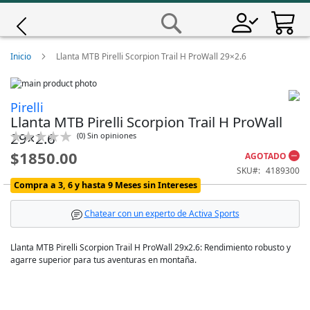
Saltar
a
Buscar
Contenido
Giro
Inicio
Llanta MTB Pirelli Scorpion Trail H ProWall 29×2.6
Skip
Iscali
to
Skip
Pirelli
the
to
Llanta MTB Pirelli Scorpion Trail H ProWall
end
the
Magene
of
beginning
29×2.6
Calificación:
(
0
)
Sin opiniones
the
of
0
100
% of
$1850.00
AGOTADO
images
the
MET
gallery
images
SKU
4189300
gallery
Compra a 3, 6 y hasta 9 Meses sin Intereses
Wahoo
Chatear con un experto de Activa Sports
Llanta MTB Pirelli Scorpion Trail H ProWall 29x2.6: Rendimiento robusto y
agarre superior para tus aventuras en montaña.