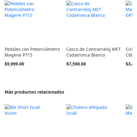
Pedales con Potenciómetro
Casco de Contrarreloj MET
Cicl
Magene P715
Codatronca Blanco
C606
Tan
$9,999.00
$7,590.00
$3,49
barato
como
Más productos relacionados