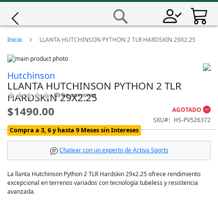
Saltar
a
Buscar
Contenido
Giro
Inicio
LLANTA HUTCHINSON PYTHON 2 TLR HARDSKIN 29X2.25
Skip
Iscali
to
Skip
Hutchinson
the
to
LLANTA HUTCHINSON PYTHON 2 TLR
end
the
Magene
of
beginning
Calificación:
HARDSKIN 29X2.25
(
0
)
Sin opiniones
the
of
0
100
% of
$1490.00
AGOTADO
images
the
MET
gallery
images
SKU
HS-PV526372
gallery
Compra a 3, 6 y hasta 9 Meses sin Intereses
Wahoo
Chatear con un experto de Activa Sports
La llanta Hutchinson Python 2 TLR Hardskin 29x2.25 ofrece rendimiento
excepcional en terrenos variados con tecnología tubeless y resistencia
avanzada.