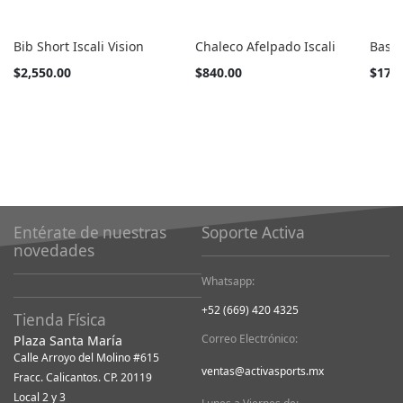
Bib Short Iscali Vision
Chaleco Afelpado Iscali
Base
Tan
Tan
$2,550.00
$840.00
$170
barato
barato
como
como
Entérate de nuestras
Soporte Activa
novedades
Whatsapp:
+52 (669) 420 4325
Tienda Física
Correo Electrónico:
Plaza Santa María
Calle Arroyo del Molino #615
ventas@activasports.mx
Fracc. Calicantos. CP. 20119
Local 2 y 3