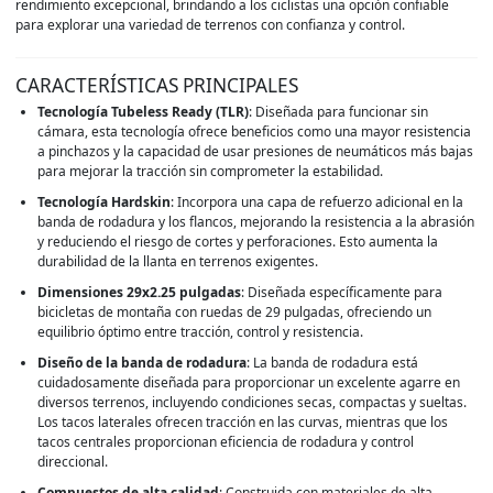
rendimiento excepcional, brindando a los ciclistas una opción confiable
para explorar una variedad de terrenos con confianza y control.
CARACTERÍSTICAS PRINCIPALES
Tecnología Tubeless Ready (TLR)
: Diseñada para funcionar sin
cámara, esta tecnología ofrece beneficios como una mayor resistencia
a pinchazos y la capacidad de usar presiones de neumáticos más bajas
para mejorar la tracción sin comprometer la estabilidad.
Tecnología Hardskin
: Incorpora una capa de refuerzo adicional en la
banda de rodadura y los flancos, mejorando la resistencia a la abrasión
y reduciendo el riesgo de cortes y perforaciones. Esto aumenta la
durabilidad de la llanta en terrenos exigentes.
Dimensiones 29x2.25 pulgadas
: Diseñada específicamente para
bicicletas de montaña con ruedas de 29 pulgadas, ofreciendo un
equilibrio óptimo entre tracción, control y resistencia.
Diseño de la banda de rodadura
: La banda de rodadura está
cuidadosamente diseñada para proporcionar un excelente agarre en
diversos terrenos, incluyendo condiciones secas, compactas y sueltas.
Los tacos laterales ofrecen tracción en las curvas, mientras que los
tacos centrales proporcionan eficiencia de rodadura y control
direccional.
Compuestos de alta calidad
: Construida con materiales de alta