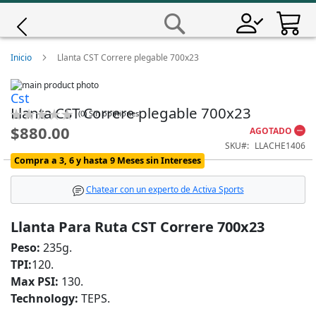
Saltar
a
Buscar
Contenido
Giro
Inicio
Llanta CST Correre plegable 700x23
Skip
Iscali
Cst
to
Skip
Llanta CST Correre plegable 700x23
the
to
Calificación:
(
0
)
Sin opiniones
end
the
0
100
Magene
% of
$880.00
AGOTADO
of
beginning
SKU
LLACHE1406
the
of
images
the
Compra a 3, 6 y hasta 9 Meses sin Intereses
MET
gallery
images
gallery
Chatear con un experto de Activa Sports
Wahoo
Llanta Para Ruta CST Correre 700x23
Peso:
235g.
TPI:
120.
Max PSI:
130.
Technology:
TEPS.