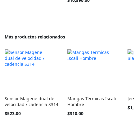
$10,890.00
como
como
barato
como
Más productos relacionados
Sensor Magene dual de
Mangas Térmicas Iscali
Jerse
velocidad / cadencia S314
Hombre
Tan
$1,25
barato
Tan
$523.00
$310.00
como
barato
como