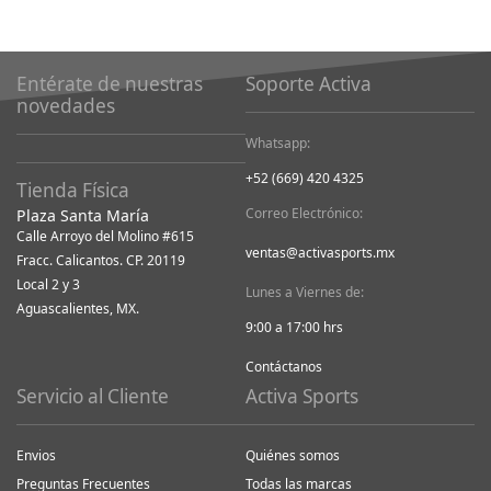
Entérate de nuestras
Soporte Activa
novedades
Whatsapp:
+52 (669) 420 4325
Tienda Física
Correo Electrónico:
Plaza Santa María
Calle Arroyo del Molino #615
ventas@activasports.mx
Fracc. Calicantos. CP. 20119
Local 2 y 3
Lunes a Viernes de:
Aguascalientes, MX.
9:00 a 17:00 hrs
Contáctanos
Servicio al Cliente
Activa Sports
Envios
Quiénes somos
Preguntas Frecuentes
Todas las marcas