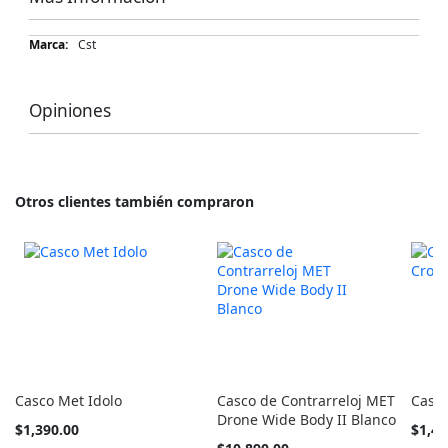
Más
Cst
Información
Opiniones
Otros clientes también compraron
Casco Met Idolo
Casco de Contrarreloj MET
Casco
Drone Wide Body II Blanco
Tan
Tan
$1,390.00
$1,49
barato
barato
Tan