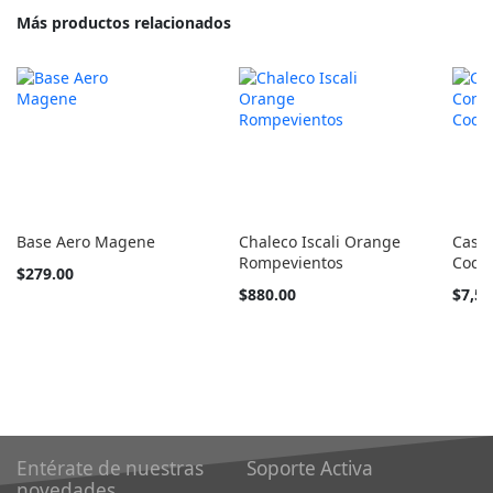
Más productos relacionados
Base Aero Magene
Chaleco Iscali Orange
Casco
Rompevientos
Coda
$279.00
Tan
Tan
$880.00
$7,59
barato
barato
como
como
Entérate de nuestras
Soporte Activa
novedades