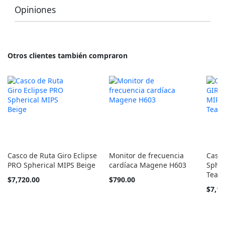
Opiniones
Otros clientes también compraron
Casco de Ruta Giro Eclipse
Monitor de frecuencia
Casco
PRO Spherical MIPS Beige
cardíaca Magene H603
Spher
Team
Tan
$7,720.00
$790.00
barato
Tan
$7,19
como
barato
como