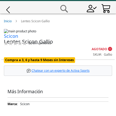
Saltar
a
Buscar
Contenido
Giro
Inicio
Lentes Scicon Gallio
Skip
Iscali
Scicon
to
Skip
Lentes Scicon Gallio
the
to
Calificación:
(
0
)
Sin opiniones
end
the
Magene
0
100
% of
AGOTADO
of
beginning
the
of
SKU
Gallio
images
the
MET
Compra a 3, 6 y hasta 9 Meses sin Intereses
gallery
images
gallery
Chatear con un experto de Activa Sports
Wahoo
Más Información
Más
Scicon
Información