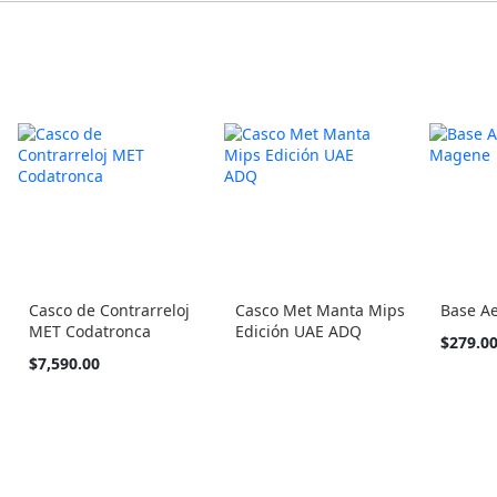
Casco de Contrarreloj
Casco Met Manta Mips
Base A
MET Codatronca
Edición UAE ADQ
$279.0
Tan
$7,590.00
barato
como