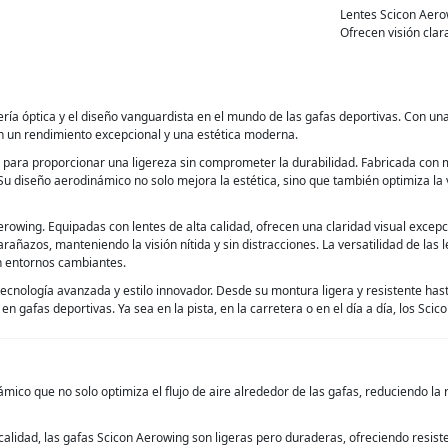
Lentes Scicon Aero
Ofrecen visión clar
ía óptica y el diseño vanguardista en el mundo de las gafas deportivas. Con una f
can un rendimiento excepcional y una estética moderna.
ara proporcionar una ligereza sin comprometer la durabilidad. Fabricada con mat
u diseño aerodinámico no solo mejora la estética, sino que también optimiza la 
 Aerowing. Equipadas con lentes de alta calidad, ofrecen una claridad visual exce
arañazos, manteniendo la visión nítida y sin distracciones. La versatilidad de las 
n entornos cambiantes.
tecnología avanzada y estilo innovador. Desde su montura ligera y resistente has
n gafas deportivas. Ya sea en la pista, en la carretera o en el día a día, los Scic
mico que no solo optimiza el flujo de aire alrededor de las gafas, reduciendo la
calidad, las gafas Scicon Aerowing son ligeras pero duraderas, ofreciendo resiste