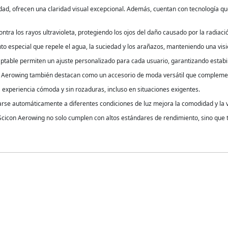
lidad, ofrecen una claridad visual excepcional. Además, cuentan con tecnología q
ntra los rayos ultravioleta, protegiendo los ojos del daño causado por la radiació
nto especial que repele el agua, la suciedad y los arañazos, manteniendo una vis
adaptable permiten un ajuste personalizado para cada usuario, garantizando estab
n Aerowing también destacan como un accesorio de moda versátil que complementa
a experiencia cómoda y sin rozaduras, incluso en situaciones exigentes.
arse automáticamente a diferentes condiciones de luz mejora la comodidad y la v
 Scicon Aerowing no solo cumplen con altos estándares de rendimiento, sino qu