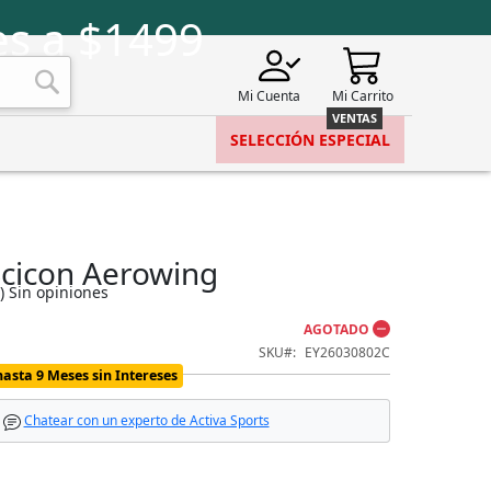
s a $1499
Mi Cuenta
Mi Carrito
Buscar
SELECCIÓN ESPECIAL
Scicon Aerowing
)
Sin opiniones
AGOTADO
SKU
EY26030802C
hasta 9 Meses sin Intereses
Chatear con un experto de Activa Sports