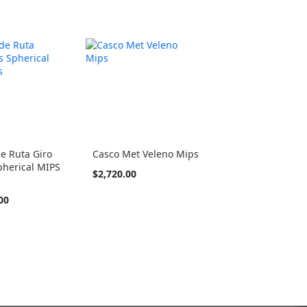
e Ruta Giro
Casco Met Veleno Mips
pherical MIPS
Tan
$2,720.00
barato
como
00