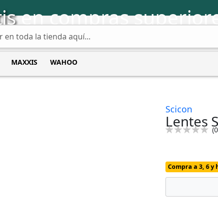
is
en compras superiore
MAXXIS
WAHOO
Scicon
Lentes 
Calificación:
(
0
0
100
% of
Compra a 3, 6 y 