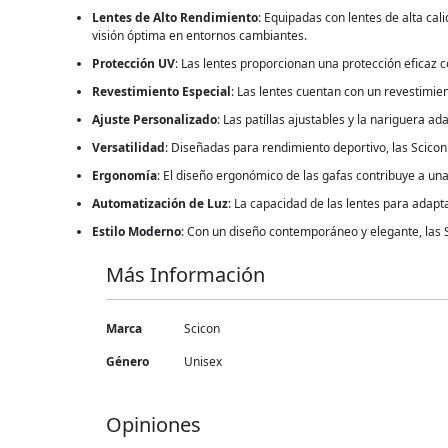
Lentes de Alto Rendimiento
: Equipadas con lentes de alta ca
visión óptima en entornos cambiantes.
Protección UV
: Las lentes proporcionan una protección eficaz co
Revestimiento Especial
: Las lentes cuentan con un revestimie
Ajuste Personalizado
: Las patillas ajustables y la nariguera 
Versatilidad
: Diseñadas para rendimiento deportivo, las Scico
Ergonomía
: El diseño ergonómico de las gafas contribuye a un
Automatización de Luz
: La capacidad de las lentes para adapt
Estilo Moderno
: Con un diseño contemporáneo y elegante, las
Más Información
Más
Marca
Scicon
Información
Género
Unisex
Opiniones