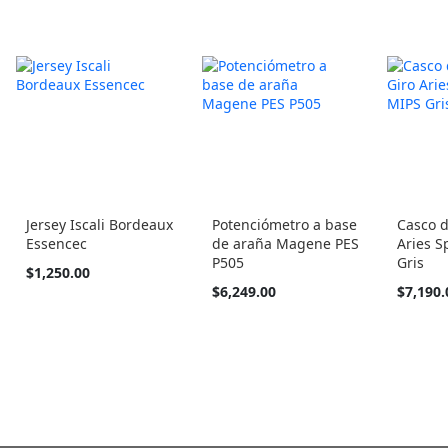
Jersey Iscali Bordeaux
Potenciómetro a base
Casco d
Essencec
de araña Magene PES
Aries S
P505
Gris
Tan
$1,250.00
barato
Tan
$6,249.00
$7,190.
como
barato
como