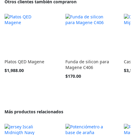
Otros clientes también compraron
Platos QED Magene
Funda de silicon para
Casco
Magene C406
Tan
Tan
$1,988.00
$3,55
barato
barato
$170.00
como
como
Más productos relacionados