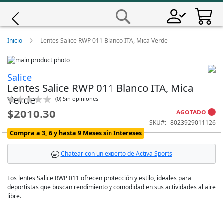
Saltar
a
Buscar
Contenido
Giro
Inicio
Lentes Salice RWP 011 Blanco ITA, Mica Verde
Skip
Iscali
to
Skip
Salice
the
to
Lentes Salice RWP 011 Blanco ITA, Mica
end
the
Magene
of
beginning
Verde
Calificación:
(
0
)
Sin opiniones
the
of
0
100
% of
$2010.30
AGOTADO
images
the
MET
gallery
images
SKU
8023929011126
gallery
Compra a 3, 6 y hasta 9 Meses sin Intereses
Wahoo
Chatear con un experto de Activa Sports
Los lentes Salice RWP 011 ofrecen protección y estilo, ideales para
deportistas que buscan rendimiento y comodidad en sus actividades al aire
libre.