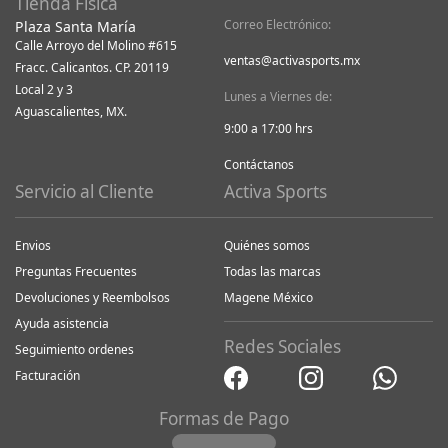
Tienda Física
Correo Electrónico:
Plaza Santa María
Calle Arroyo del Molino #615
ventas@activasports.mx
Fracc. Calicantos. CP. 20119
Local 2 y 3
Lunes a Viernes de:
Aguascalientes, MX.
9:00 a 17:00 hrs
Contáctanos
Servicio al Cliente
Activa Sports
Envios
Quiénes somos
Preguntas Frecuentes
Todas las marcas
Devoluciones y Reembolsos
Magene México
Ayuda asistencia
Redes Sociales
Seguimiento ordenes
Facturación
Formas de Pago