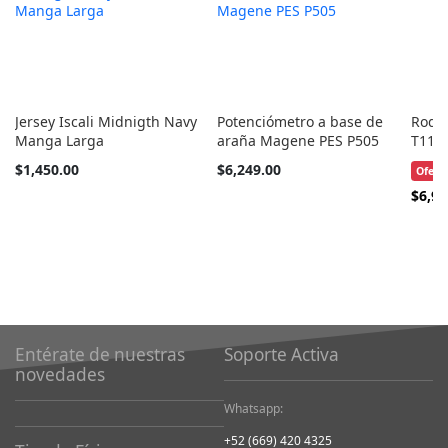
Jersey Iscali Midnigth Navy
Potenciómetro a base de
Rodil
Manga Larga
araña Magene PES P505
T110
Tan
Tan
$1,450.00
$6,249.00
Ofert
barato
barato
Precio
$6,99
como
como
Especi
Entérate de nuestras
Soporte Activa
novedades
Whatsapp:
+52 (669) 420 4325