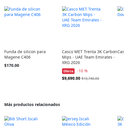
Funda de silicon para
Casco MET Trenta 3K Carbon
Casc
Magene C406
Mips - UAE Team Emirates -
XRG 2026
$170.00
-10 %
Oferta
Precio
$9,690.00
$10,740.00
Especial
Más productos relacionados