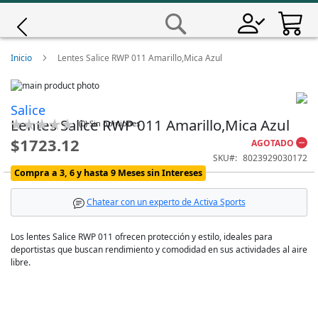
Saltar
a
Buscar
Contenido
Giro
Inicio
Lentes Salice RWP 011 Amarillo,Mica Azul
Skip
Iscali
to
Skip
Salice
the
to
Lentes Salice RWP 011 Amarillo,Mica Azul
Calificación:
end
the
(
0
)
Sin opiniones
Magene
0
100
% of
of
beginning
$1723.12
AGOTADO
the
of
SKU
8023929030172
images
the
MET
Compra a 3, 6 y hasta 9 Meses sin Intereses
gallery
images
gallery
Wahoo
Chatear con un experto de Activa Sports
Los lentes Salice RWP 011 ofrecen protección y estilo, ideales para
deportistas que buscan rendimiento y comodidad en sus actividades al aire
libre.