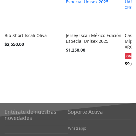
Bib Short Iscali Oliva
Jersey Iscali México Edición
Casc
Especial Unisex 2025
Mips 
Tan
$2,550.00
XRG 
barato
Tan
$1,250.00
como
barato
Ofert
como
Precio
$9,69
Especi
Entérate de nuestras
Soporte Activa
novedades
Whatsapp: