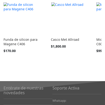
Funda de silicon para
Casco Met Allroad
Mica 
Magene C406
C606
Tan
$1,800.00
barato
$170.00
$99.
como
Entérate de nuestras
Soporte Activa
novedades
Whatsapp: