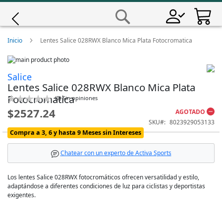
Saltar
a
Buscar
Contenido
Giro
Inicio
Lentes Salice 028RWX Blanco Mica Plata Fotocromatica
Skip
Iscali
to
Skip
Salice
the
to
Lentes Salice 028RWX Blanco Mica Plata
end
the
Magene
of
beginning
Fotocromatica
Calificación:
(
0
)
Sin opiniones
the
of
0
100
% of
$2527.24
AGOTADO
images
the
MET
gallery
images
SKU
8023929053133
gallery
Compra a 3, 6 y hasta 9 Meses sin Intereses
Wahoo
Chatear con un experto de Activa Sports
Los lentes Salice 028RWX fotocromáticos ofrecen versatilidad y estilo,
adaptándose a diferentes condiciones de luz para ciclistas y deportistas
exigentes.