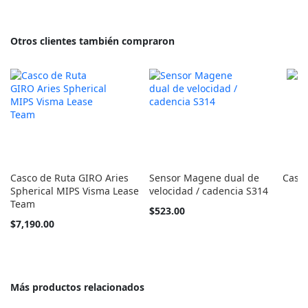
Otros clientes también compraron
Casco de Ruta GIRO Aries
Sensor Magene dual de
Casco
Spherical MIPS Visma Lease
velocidad / cadencia S314
Team
$523.00
Tan
$7,190.00
barato
como
Más productos relacionados