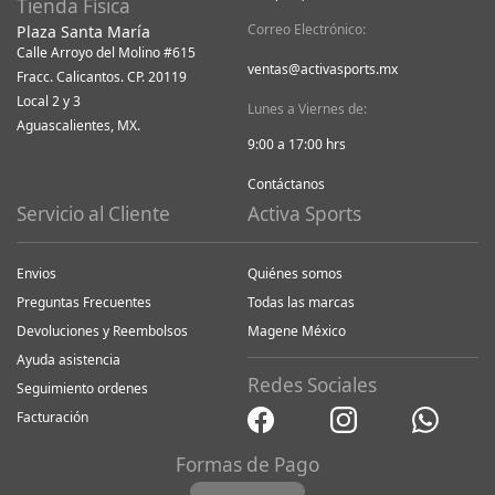
Tienda Física
Correo Electrónico:
Plaza Santa María
Calle Arroyo del Molino #615
ventas@activasports.mx
Fracc. Calicantos. CP. 20119
Local 2 y 3
Lunes a Viernes de:
Aguascalientes, MX.
9:00 a 17:00 hrs
Contáctanos
Servicio al Cliente
Activa Sports
Envios
Quiénes somos
Preguntas Frecuentes
Todas las marcas
Devoluciones y Reembolsos
Magene México
Ayuda asistencia
Redes Sociales
Seguimiento ordenes
Facturación
Formas de Pago