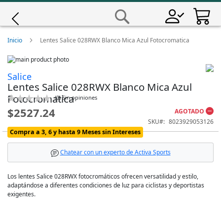
Saltar
a
Buscar
Contenido
Giro
Inicio
Lentes Salice 028RWX Blanco Mica Azul Fotocromatica
Skip
Iscali
to
Skip
Salice
the
to
Lentes Salice 028RWX Blanco Mica Azul
end
the
Magene
of
beginning
Fotocromatica
Calificación:
(
0
)
Sin opiniones
the
of
0
100
% of
$2527.24
AGOTADO
images
the
MET
gallery
images
SKU
8023929053126
gallery
Compra a 3, 6 y hasta 9 Meses sin Intereses
Wahoo
Chatear con un experto de Activa Sports
Los lentes Salice 028RWX fotocromáticos ofrecen versatilidad y estilo,
adaptándose a diferentes condiciones de luz para ciclistas y deportistas
exigentes.