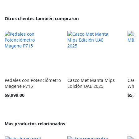
Otros clientes también compraron
Pedales con Potenciómetro
Casco Met Manta Mips
Casc
Magene P715
Edición UAE 2025
Whit
Tan
$9,999.00
$5,94
barato
como
Más productos relacionados