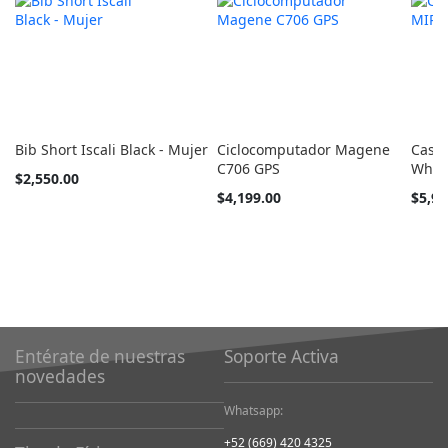
Bib Short Iscali Black - Mujer
Ciclocomputador Magene
Casc
C706 GPS
Whit
Tan
$2,550.00
barato
Tan
$4,199.00
$5,94
como
barato
como
Entérate de nuestras
Soporte Activa
novedades
Whatsapp:
+52 (669) 420 4325