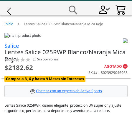
Saltar
a
Buscar
Contenido
Giro
Inicio
Lentes Salice 025RWP Blanco/Naranja Mica Rojo
Skip
Iscali
to
Skip
Salice
the
to
Lentes Salice 025RWP Blanco/Naranja Mica
end
the
Magene
of
beginning
Rojo
Calificación:
(
0
)
Sin opiniones
the
of
0
100
% of
$2182.62
AGOTADO
images
the
MET
gallery
images
SKU
8023929046968
gallery
Compra a 3, 6 y hasta 9 Meses sin Intereses
Wahoo
Chatear con un experto de Activa Sports
Lentes Salice 025RWP: diseño elegante, protección UV superior y ajuste
ergonómico, perfectos para deportistas y aventuras al aire libre.