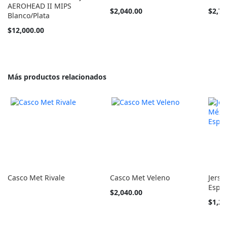
AEROHEAD II MIPS
Tan
Tan
$2,040.00
$2,72
Blanco/Plata
barato
barato
como
como
$12,000.00
Más productos relacionados
Casco Met Rivale
Casco Met Veleno
Jerse
Espec
Tan
$2,040.00
barato
Tan
$1,25
como
barato
como