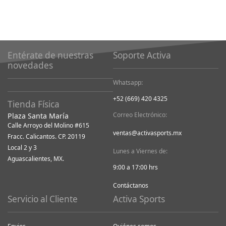
Entérate de nuestras
Soporte Activa
novedades
Whatsapp:
+52 (669) 420 4325
Tienda Física
Correo Electrónico:
Plaza Santa María
Calle Arroyo del Molino #615
ventas@activasports.mx
Fracc. Calicantos. CP. 20119
Local 2 y 3
Lunes a Viernes de:
Aguascalientes, MX.
9:00 a 17:00 hrs
Contáctanos
Servicio al Cliente
Activa Sports