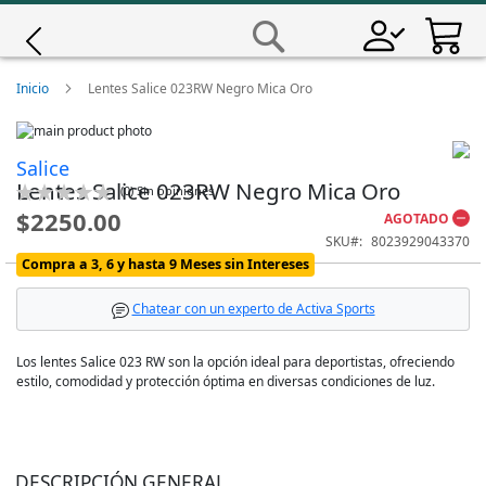
Saltar
a
Buscar
Contenido
Giro
Inicio
Lentes Salice 023RW Negro Mica Oro
Skip
Iscali
to
Skip
Salice
the
to
Lentes Salice 023RW Negro Mica Oro
end
the
Calificación:
(
0
)
Sin opiniones
Magene
0
100
of
beginning
% of
$2250.00
AGOTADO
the
of
SKU
8023929043370
images
the
MET
Compra a 3, 6 y hasta 9 Meses sin Intereses
gallery
images
gallery
Wahoo
Chatear con un experto de Activa Sports
Los lentes Salice 023 RW son la opción ideal para deportistas, ofreciendo
estilo, comodidad y protección óptima en diversas condiciones de luz.
DESCRIPCIÓN GENERAL