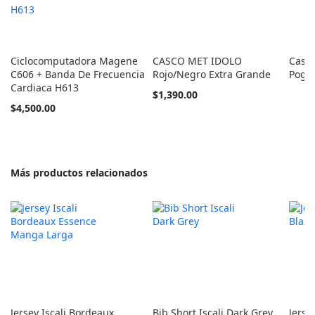
Ciclocomputadora Magene
CASCO MET IDOLO
Casc
C606 + Banda De Frecuencia
Rojo/Negro Extra Grande
Poga
Cardiaca H613
$1,390.00
$4,500.00
Más productos relacionados
Jersey Iscali Bordeaux
Bib Short Iscali Dark Grey
Jerse