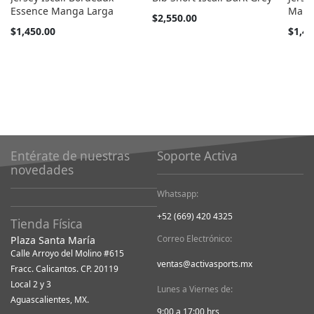
Essence Manga Larga
Mang
Tan
$2,550.00
barato
Tan
Tan
$1,450.00
$1,45
como
barato
barato
como
como
Entérate de nuestras
Soporte Activa
novedades
Whatsapp:
+52 (669) 420 4325
Tienda Física
Correo Electrónico:
Plaza Santa María
Calle Arroyo del Molino #615
ventas@activasports.mx
Fracc. Calicantos. CP. 20119
Local 2 y 3
Lunes a Viernes de:
Aguascalientes, MX.
9:00 a 17:00 hrs