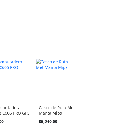
barato
como
omputadora
Casco de Ruta Met
 C606 PRO GPS
Manta Mips
Tan
00
$5,940.00
barato