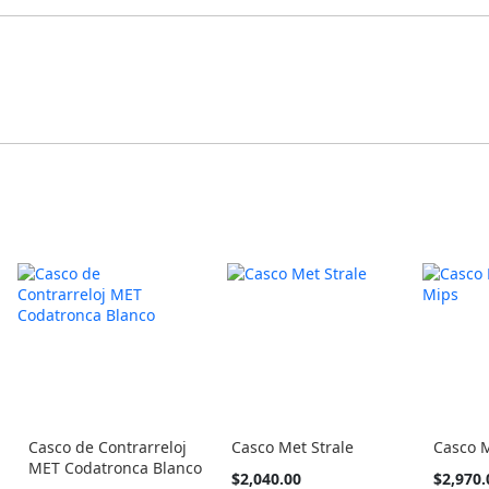
Casco de Contrarreloj
Casco Met Strale
Casco M
MET Codatronca Blanco
Tan
Tan
$2,040.00
$2,970.