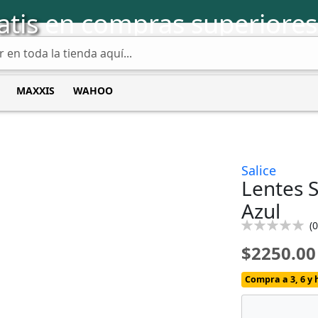
atis
en compras superiores
MAXXIS
WAHOO
Salice
Lentes 
Azul
Calificación:
(
0
0
100
% of
$2250.00
Compra a 3, 6 y 