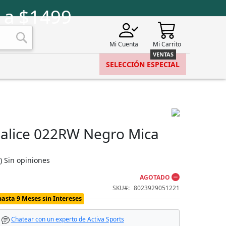
 a $1499
Mi Cuenta
Mi Carrito
Buscar
SELECCIÓN ESPECIAL
Salice 022RW Negro Mica
)
Sin opiniones
AGOTADO
SKU
8023929051221
hasta 9 Meses sin Intereses
Chatear con un experto de Activa Sports