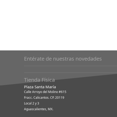
como
Entérate de nuestras novedades
Tienda Física
Plaza Santa María
Calle Arroyo del Molino #615
Fracc. Calicantos. CP. 20119
Local 2 y 3
Aguascalientes, MX.