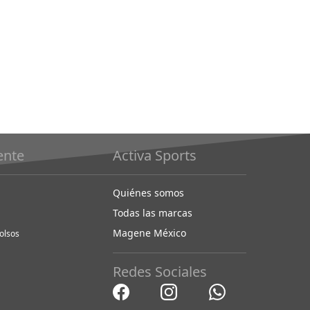
como
iente
Activa Sports
Quiénes somos
Todas las marcas
Magene México
olsos
Redes Sociales