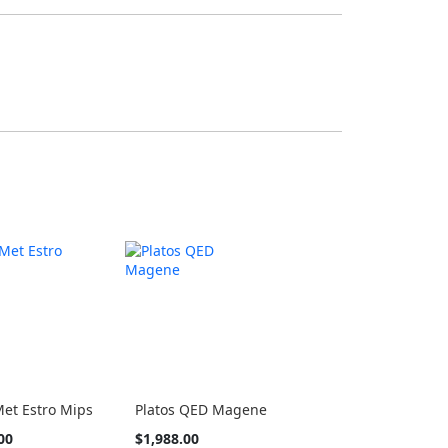
et Estro Mips
Platos QED Magene
Tan
00
$1,988.00