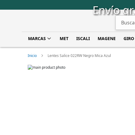
Saltar
Envío gr
a
Contenido
Buscar
MARCAS
MET
ISCALI
MAGENE
GIRO
Inicio
Lentes Salice 022RW Negro Mica Azul
Skip
to
Skip
the
to
end
the
of
beginning
the
of
images
the
gallery
images
gallery