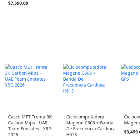
barato
barato
Tan
$7,590.00
como
como
barato
como
Casco MET Trenta 3K
Ciclocomputadora
Cicloc
Carbon Mips - UAE
Magene C606 + Banda
Magene
Team Emirates - XRG
De Frecuencia Cardiaca
$3,499.
2026
H613