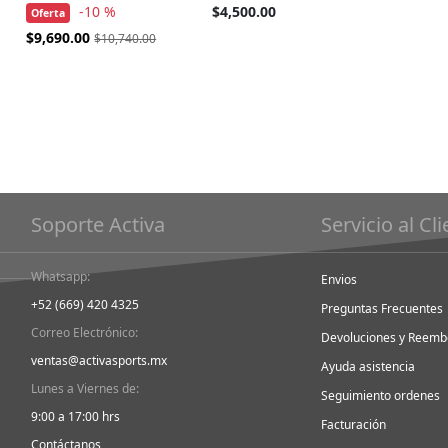
-10 %
$4,500.00
Oferta
Precio
$9,690.00
$10,740.00
Especial
Soporte Activa
Servicio al Cl
Whatsapp:
Envios
+52 (669) 420 4325
Preguntas Frecuentes
Correo Electrónico:
Devoluciones y Reemb
ventas@activasports.mx
Ayuda asistencia
Lunes a Viernes de:
Seguimiento ordenes
9:00 a 17:00 hrs
Facturación
Contáctanos