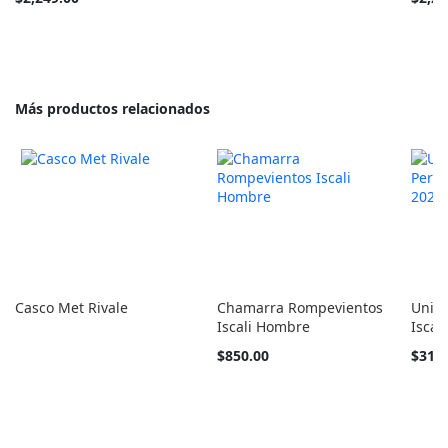
barato
barato
como
como
Más productos relacionados
Casco Met Rivale
Chamarra Rompevientos
Unifo
Iscali Hombre
Iscal
Tan
Empez
$850.00
$310
barato
desde
como