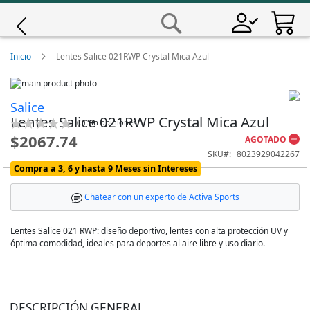
Saltar
a
Buscar
Contenido
Giro
Inicio
Lentes Salice 021RWP Crystal Mica Azul
Skip
Iscali
to
Skip
Salice
the
to
Lentes Salice 021RWP Crystal Mica Azul
end
the
Calificación:
Magene
(
0
)
Sin opiniones
of
beginning
0
100
% of
$2067.74
AGOTADO
the
of
SKU
8023929042267
images
the
MET
Compra a 3, 6 y hasta 9 Meses sin Intereses
gallery
images
gallery
Wahoo
Chatear con un experto de Activa Sports
Lentes Salice 021 RWP: diseño deportivo, lentes con alta protección UV y
óptima comodidad, ideales para deportes al aire libre y uso diario.
DESCRIPCIÓN GENERAL