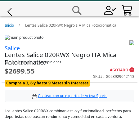
Saltar
a
Buscar
Contenido
Giro
Inicio
Lentes Salice 020RWX Negro ITA Mica Fotocromatica
Skip
Iscali
to
Skip
Salice
the
to
Lentes Salice 020RWX Negro ITA Mica
end
the
Magene
of
beginning
Fotocromatica
Calificación:
(
0
)
Sin opiniones
the
of
0
100
% of
$2699.55
AGOTADO
images
the
MET
gallery
images
SKU
8023929042113
gallery
Compra a 3, 6 y hasta 9 Meses sin Intereses
Wahoo
Chatear con un experto de Activa Sports
Los lentes Salice 020RWX combinan estilo y funcionalidad, perfectos para
deportistas que buscan rendimiento y comodidad en cada aventura.