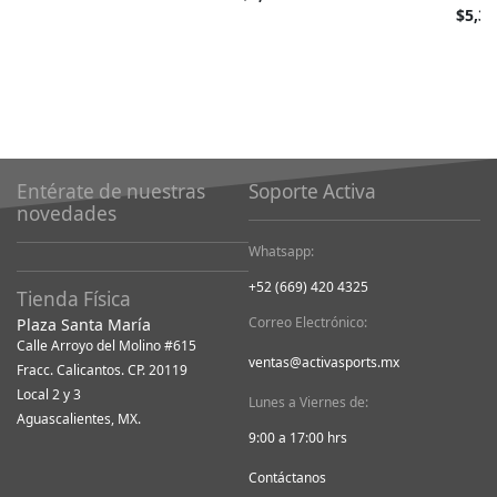
barato
$5,39
como
Entérate de nuestras
Soporte Activa
novedades
Whatsapp:
+52 (669) 420 4325
Tienda Física
Correo Electrónico:
Plaza Santa María
Calle Arroyo del Molino #615
ventas@activasports.mx
Fracc. Calicantos. CP. 20119
Local 2 y 3
Lunes a Viernes de:
Aguascalientes, MX.
9:00 a 17:00 hrs
Contáctanos