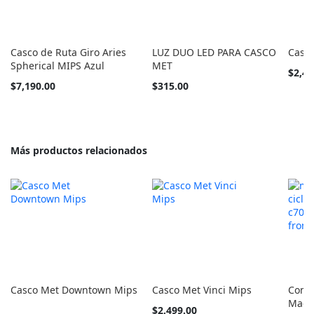
Casco de Ruta Giro Aries
LUZ DUO LED PARA CASCO
Casco
Spherical MIPS Azul
MET
Tan
$2,49
barato
$7,190.00
$315.00
como
Más productos relacionados
Casco Met Downtown Mips
Casco Met Vinci Mips
Comb
Magen
Tan
$2,499.00