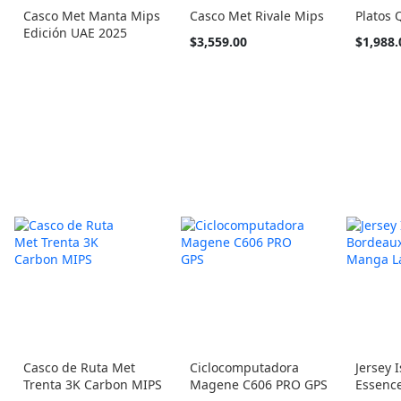
Casco Met Manta Mips
Casco Met Rivale Mips
Platos
Edición UAE 2025
Tan
Tan
$3,559.00
$1,988.
barato
barato
como
como
Casco de Ruta Met
Ciclocomputadora
Jersey 
Trenta 3K Carbon MIPS
Magene C606 PRO GPS
Essenc