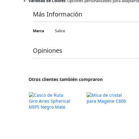
Variedad de Colores:
Opciones personalizables para adaptarse a
Más Información
Más
Marca
Salice
Información
Opiniones
Otros clientes también compraron