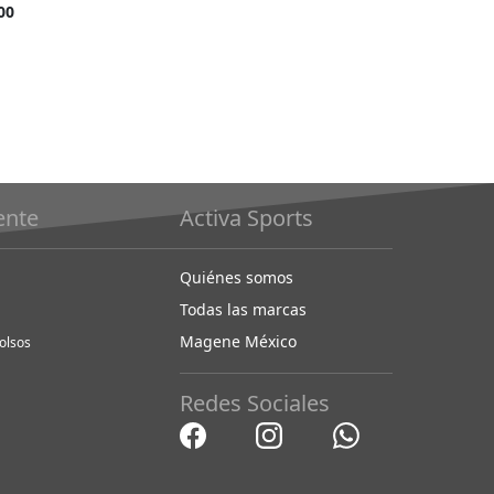
barato
00
como
iente
Activa Sports
Quiénes somos
Todas las marcas
Magene México
olsos
Redes Sociales