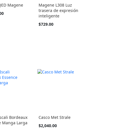
 QED Magene
Magene L308 Luz
trasera de expresión
00
inteligente
$729.00
Iscali Bordeaux
Casco Met Strale
e Manga Larga
Tan
$2,040.00