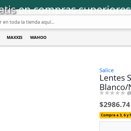
atis
en compras superiores
MAXXIS
WAHOO
Salice
Lentes 
Blanco/
Calificación:
(
0
0
100
% of
$2986.74
Compra a 3, 6 y 