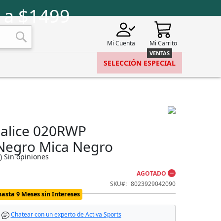
 a $1499
Mi Cuenta
Mi Carrito
Buscar
SELECCIÓN ESPECIAL
Salice 020RWP
Negro Mica Negro
)
Sin opiniones
AGOTADO
SKU
8023929042090
hasta 9 Meses sin Intereses
Chatear con un experto de Activa Sports