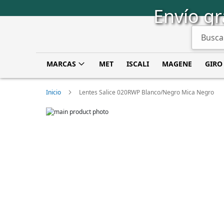
Saltar
Envío gr
a
Contenido
Buscar
MARCAS
MET
ISCALI
MAGENE
GIRO
Inicio
Lentes Salice 020RWP Blanco/Negro Mica Negro
Skip
to
Skip
the
to
end
the
of
beginning
the
of
images
the
gallery
images
gallery