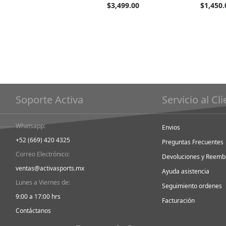
Tan
$3,499.00
$1,450.
barato
como
Soporte Activa
Servicio al Cl
Whatsapp:
Envios
+52 (669) 420 4325
Preguntas Frecuentes
Correo Electrónico:
Devoluciones y Reemb
ventas@activasports.mx
Ayuda asistencia
Lunes a Viernes de:
Seguimiento ordenes
9:00 a 17:00 hrs
Facturación
Contáctanos