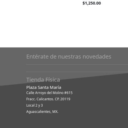
barato
Tan
$1,250.00
como
barato
como
Entérate de nuestras novedades
Tienda Física
Plaza Santa María
Calle Arroyo del Molino #615
Fracc. Calicantos. CP. 20119
Local 2 y 3
Aguascalientes, MX.