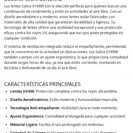
Los lentes Salice 018RW son la elección perfecta para quienes buscan una
combinación de rendimiento y estilo en actividades al aire libre. Con un
diseño aerodinámico y moderno, estos lentes están fabricados con
materiales de alta calidad que garantizan durabilidad y ligereza. Su
tecnología de lentes ofrece una visibilidad excepcional y una protección
eficaz contra los rayos UV, asegurando que tus ojos estén protegidos en
cualquier condición.
El sistema de ventilación integrado reduce el empañamiento, permitiendo
que te concentres en tu actividad sin distracciones. Los Salice 018RW
también cuentan con un ajuste ergonómico, lo que proporciona comodidad
durante largas horas de uso, ya sea que estés corriendo, montando en
bicicleta o disfrutando de un día al aire libre.
CARACTERÍSTICAS PRINCIPALES
Lentes UV400:
Protección completa contra los rayos ultravioleta.
Diseño Aerodinámico:
Estilo moderno y funcionalidad mejorada.
Tecnología Anti-empañante:
Visibilidad clara en todo momento.
Ajuste Ergonómico:
Comodidad prolongada para cualquier actividad.
Material Ligero:
Facilita el uso prolongado sin molestias.
Variedad de Colores:
Estilo personalizable para cada deportista.