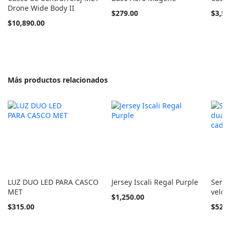
Drone Wide Body II
Tan
$279.00
$3,55
barato
Tan
$10,890.00
como
barato
como
Más productos relacionados
LUZ DUO LED PARA CASCO
Jersey Iscali Regal Purple
Sens
MET
veloc
Tan
$1,250.00
barato
$315.00
$523
como