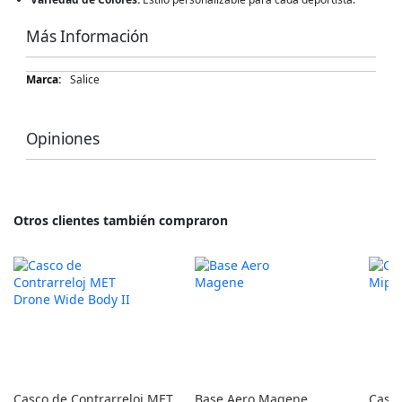
Más Información
Más
Salice
Información
Opiniones
Otros clientes también compraron
Casco de Contrarreloj MET
Base Aero Magene
Casco