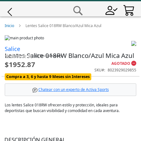
Saltar
a
Buscar
Contenido
Giro
Inicio
Lentes Salice 018RW Blanco/Azul Mica Azul
Skip
Iscali
to
Skip
Salice
the
to
Lentes Salice 018RW Blanco/Azul Mica Azul
end
the
Calificación:
(
0
)
Sin opiniones
Magene
of
beginning
0
100
% of
$1952.87
AGOTADO
the
of
SKU
8023929029855
images
the
MET
Compra a 3, 6 y hasta 9 Meses sin Intereses
gallery
images
gallery
Wahoo
Chatear con un experto de Activa Sports
Los lentes Salice 018RW ofrecen estilo y protección, ideales para
deportistas que buscan visibilidad y comodidad en cada aventura.
DESCRIPCIÓN GENERAL