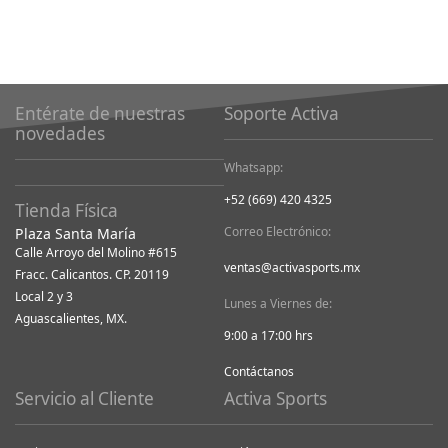
Entérate de nuestras
Soporte Activa
novedades
Whatsapp:
+52 (669) 420 4325
Tienda Física
Correo Electrónico:
Plaza Santa María
Calle Arroyo del Molino #615
ventas@activasports.mx
Fracc. Calicantos. CP. 20119
Local 2 y 3
Lunes a Viernes de:
Aguascalientes, MX.
9:00 a 17:00 hrs
Contáctanos
Servicio al Cliente
Activa Sports