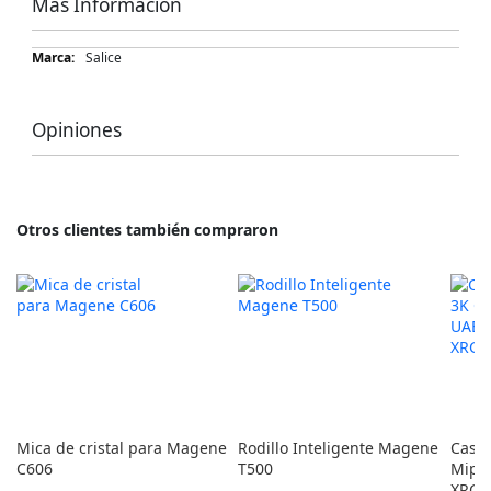
Más Información
Más
Salice
Información
Opiniones
Otros clientes también compraron
Mica de cristal para Magene
Rodillo Inteligente Magene
Casc
C606
T500
Mips 
XRG 