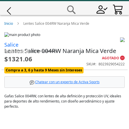
Saltar
a
Buscar
Contenido
Giro
Inicio
Lentes Salice 004RW Naranja Mica Verde
Skip
Iscali
to
Skip
Salice
the
to
Lentes Salice 004RW Naranja Mica Verde
end
the
Calificación:
(
0
)
Sin opiniones
Magene
of
beginning
0
100
% of
$1321.06
AGOTADO
the
of
SKU
8023929054222
images
the
MET
Compra a 3, 6 y hasta 9 Meses sin Intereses
gallery
images
gallery
Wahoo
Chatear con un experto de Activa Sports
Gafas Salice 004RW, con lentes de alta definición y protección UV, ideales
para deportes de alto rendimiento, con diseño aerodinámico y ajuste
perfecto.