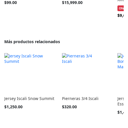
$99.00
$15,999.00
Ofert
Precio
$9,69
Especi
Más productos relacionados
Jersey Iscali Snow Summit
Pierneras 3/4 Iscali
Jerse
Esse
Tan
Tan
$1,250.00
$320.00
barato
barato
Tan
$1,45
como
como
barato
como