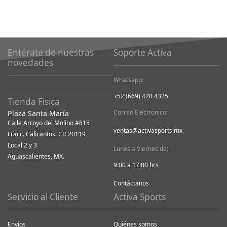
Entérate de nuestras
Soporte Activa
novedades
Whatsapp:
+52 (669) 420 4325
Tienda Física
Correo Electrónico:
Plaza Santa María
Calle Arroyo del Molino #615
ventas@activasports.mx
Fracc. Calicantos. CP. 20119
Local 2 y 3
Lunes a Viernes de:
Aguascalientes, MX.
9:00 a 17:00 hrs
Contáctanos
Servicio al Cliente
Activa Sports
Envios
Quiénes somos