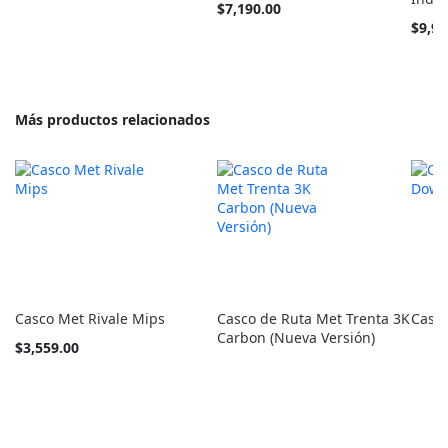
barato
$7,190.00
como
$9,99
Más productos relacionados
Casco Met Rivale Mips
Casco de Ruta Met Trenta 3K
Casc
Carbon (Nueva Versión)
Tan
$3,559.00
barato
como