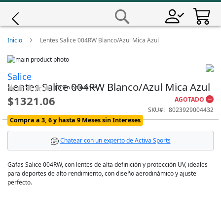
Saltar
a
Buscar
Contenido
Giro
Inicio
Lentes Salice 004RW Blanco/Azul Mica Azul
Skip
Iscali
to
Skip
Salice
the
to
Lentes Salice 004RW Blanco/Azul Mica Azul
end
the
Calificación:
Magene
(
0
)
Sin opiniones
of
beginning
0
100
% of
$1321.06
AGOTADO
the
of
SKU
8023929004432
images
the
MET
Compra a 3, 6 y hasta 9 Meses sin Intereses
gallery
images
gallery
Wahoo
Chatear con un experto de Activa Sports
Gafas Salice 004RW, con lentes de alta definición y protección UV, ideales
para deportes de alto rendimiento, con diseño aerodinámico y ajuste
perfecto.