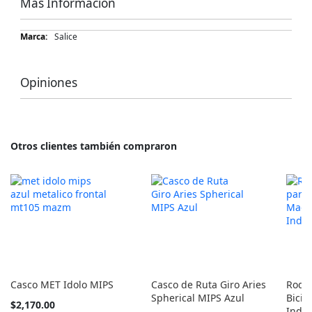
Más Información
Más
Salice
Información
Opiniones
Otros clientes también compraron
Casco MET Idolo MIPS
Casco de Ruta Giro Aries
Rodil
Spherical MIPS Azul
Bicic
Tan
$2,170.00
Indo