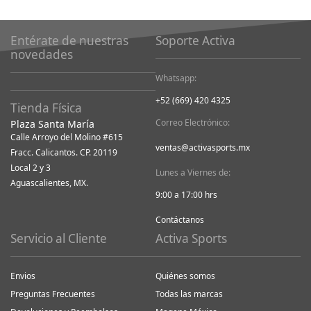
Entérate de nuestras
Soporte Activa
novedades
Whatsapp:
+52 (669) 420 4325
Tienda Física
Correo Electrónico:
Plaza Santa María
Calle Arroyo del Molino #615
ventas@activasports.mx
Fracc. Calicantos. CP. 20119
Local 2 y 3
Lunes a Viernes de:
Aguascalientes, MX.
9:00 a 17:00 hrs
Contáctanos
Servicio al Cliente
Activa Sports
Envios
Quiénes somos
Preguntas Frecuentes
Todas las marcas