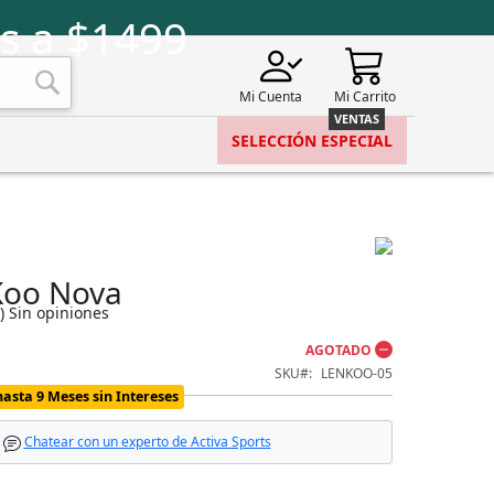
s a $1499
Mi Cuenta
Mi Carrito
Buscar
SELECCIÓN ESPECIAL
Koo Nova
)
Sin opiniones
AGOTADO
SKU
LENKOO-05
hasta 9 Meses sin Intereses
Chatear con un experto de Activa Sports