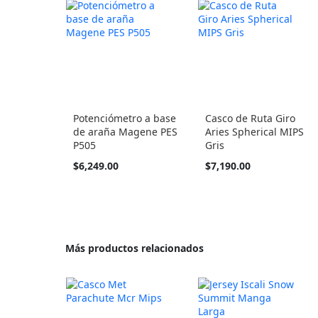
Potenciómetro a base
Casco de Ruta Giro
de araña Magene PES
Aries Spherical MIPS
P505
Gris
Tan
$6,249.00
$7,190.00
barato
como
Más productos relacionados