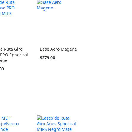
e Ruta Giro
Base Aero Magene
 PRO Spherical
$279.00
eige
00