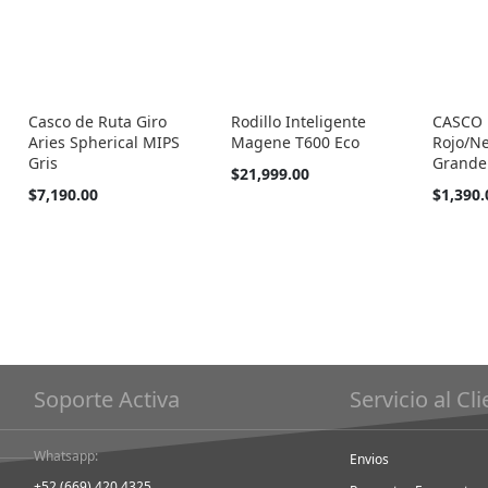
Casco de Ruta Giro
Rodillo Inteligente
CASCO
Aries Spherical MIPS
Magene T600 Eco
Rojo/Ne
Gris
Grande
$21,999.00
$7,190.00
$1,390.
Soporte Activa
Servicio al Cl
Whatsapp:
Envios
+52 (669) 420 4325