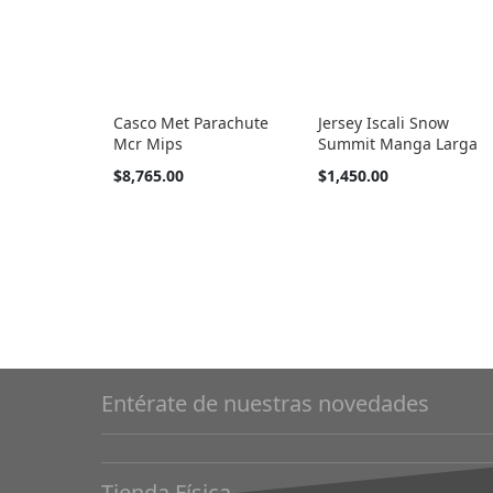
Casco Met Parachute
Jersey Iscali Snow
Mcr Mips
Summit Manga Larga
Tan
Tan
$8,765.00
$1,450.00
barato
barato
como
como
Entérate de nuestras novedades
Tienda Física