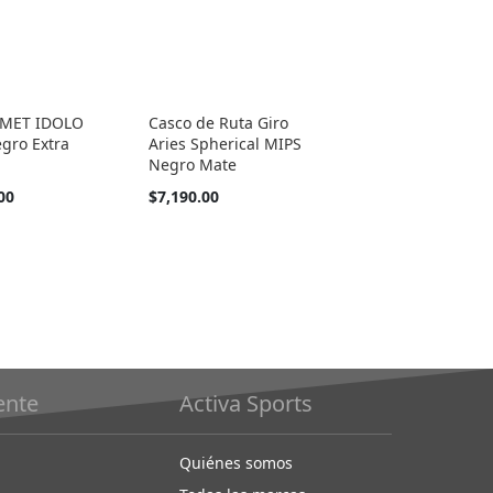
 MET IDOLO
Casco de Ruta Giro
gro Extra
Aries Spherical MIPS
Negro Mate
00
$7,190.00
iente
Activa Sports
Quiénes somos