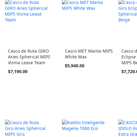
Casco de Ruta GIRO
Casco MET Manta MIPS
Casco d
Aries Spherical MIPS
White Wax
Eclipse
Visma Lease Team
MIPS B
Tan
$5,940.00
barato
Tan
$7,190.00
$7,720.
como
barato
como