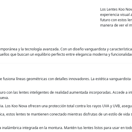
Los Lentes Koo Nova
experiencia visual 
futuro con estos le
manera de ver el 
poránea y la tecnología avanzada. Con un diseño vanguardista y características 
los que buscan un equilibrio perfecto entre elegancia moderna y funcionalidad 
e fusiona líneas geométricas con detalles innovadores. La estética vanguardista 
ro con las lentes inteligentes de realidad aumentada incorporadas. Accede a inf
nueva.
taria. Los Koo Nova ofrecen una protección total contra los rayos UVA y UVB, asegu
a, estos lentes te mantienen conectado mientras disfrutas de un estilo de vida si
ga inalámbrica integrada en la montura. Mantén tus lentes listos para usar en 