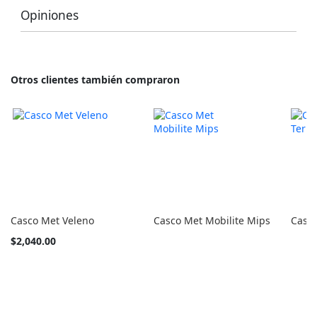
Opiniones
Otros clientes también compraron
Casco Met Veleno
Casco Met Mobilite Mips
Casc
Tan
$2,040.00
barato
como