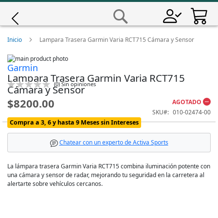
Saltar
a
Buscar
Contenido
Giro
Inicio
Lampara Trasera Garmin Varia RCT715 Cámara y Sensor
Skip
Iscali
Garmin
to
Skip
Lampara Trasera Garmin Varia RCT715
the
to
Calificación:
(
0
)
Sin opiniones
end
the
Magene
Cámara y Sensor
0
100
% of
of
beginning
$8200.00
the
of
AGOTADO
images
the
MET
SKU
010-02474-00
gallery
images
Compra a 3, 6 y hasta 9 Meses sin Intereses
gallery
Wahoo
Chatear con un experto de Activa Sports
La lámpara trasera Garmin Varia RCT715 combina iluminación potente con
una cámara y sensor de radar, mejorando tu seguridad en la carretera al
alertarte sobre vehículos cercanos.