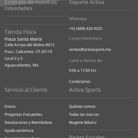
Entérate de nuestras
Soporte Activa
novedades
Whatsapp:
+52 (669) 420 4325
Tienda Física
Correo Electrónico:
Plaza Santa María
Calle Arroyo del Molino #615
ventas@activasports.mx
Fracc. Calicantos. CP. 20119
Local 2 y 3
Lunes a Viernes de:
Aguascalientes, MX.
9:00 a 17:00 hrs
Contáctanos
Servicio al Cliente
Activa Sports
Envios
Quiénes somos
Preguntas Frecuentes
Todas las marcas
Devoluciones y Reembolsos
Magene México
Ayuda asistencia
Redes Sociales