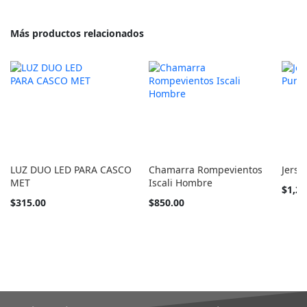
Más productos relacionados
LUZ DUO LED PARA CASCO
Chamarra Rompevientos
Jerse
MET
Iscali Hombre
Tan
$1,25
barato
Tan
$315.00
$850.00
como
barato
como