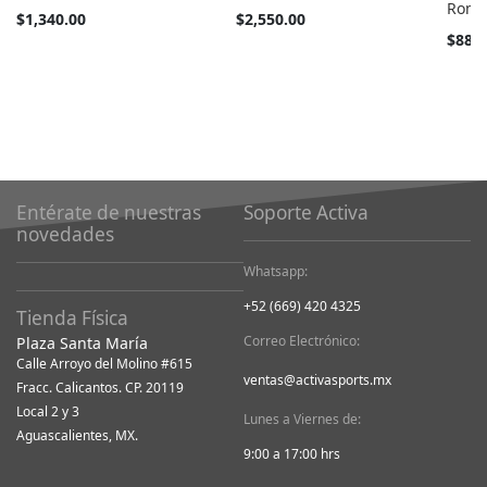
Romp
Tan
Tan
$1,340.00
$2,550.00
barato
barato
Tan
$880
como
como
barato
como
Entérate de nuestras
Soporte Activa
novedades
Whatsapp:
+52 (669) 420 4325
Tienda Física
Correo Electrónico:
Plaza Santa María
Calle Arroyo del Molino #615
ventas@activasports.mx
Fracc. Calicantos. CP. 20119
Local 2 y 3
Lunes a Viernes de:
Aguascalientes, MX.
9:00 a 17:00 hrs