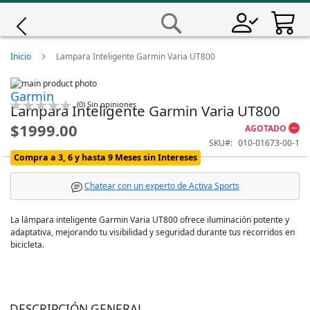
Saltar
a
Buscar
Contenido
Giro
Inicio
Lampara Inteligente Garmin Varia UT800
Skip
Iscali
Garmin
to
Skip
Calificación:
(
0
)
Sin opiniones
Lampara Inteligente Garmin Varia UT800
the
to
0
100
% of
end
the
Magene
$1999.00
AGOTADO
of
beginning
SKU
010-01673-00-1
the
of
images
the
Compra a 3, 6 y hasta 9 Meses sin Intereses
MET
gallery
images
gallery
Chatear con un experto de Activa Sports
Wahoo
La lámpara inteligente Garmin Varia UT800 ofrece iluminación potente y
adaptativa, mejorando tu visibilidad y seguridad durante tus recorridos en
bicicleta.
DESCRIPCIÓN GENERAL