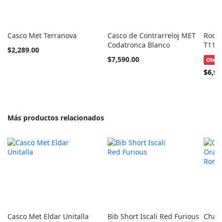
Casco Met Terranova
Casco de Contrarreloj MET
Rodil
Codatronca Blanco
T110
Tan
$2,289.00
barato
Tan
$7,590.00
Ofert
como
barato
Precio
$6,99
como
Especi
Más productos relacionados
Casco Met Eldar Unitalla
Bib Short Iscali Red Furious
Chale