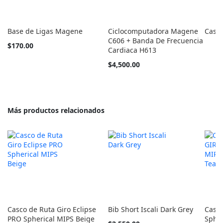
Base de Ligas Magene
Ciclocomputadora Magene
Casco
C606 + Banda De Frecuencia
$170.00
Cardiaca H613
$4,500.00
Más productos relacionados
Casco de Ruta Giro Eclipse
Bib Short Iscali Dark Grey
Casco
PRO Spherical MIPS Beige
Spher
Tan