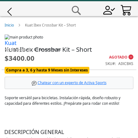
Saltar
a
Buscar
Contenido
Giro
Inicio
Kuat Ibex Crossbar Kit – Short
Skip
Iscali
Kuat
to
Skip
Kuat Ibex Crossbar Kit – Short
the
to
Calificación:
(
0
)
Sin opiniones
end
the
0
100
% of
Magene
$3400.00
AGOTADO
of
beginning
SKU
AIXCBKS
the
of
images
the
Compra a 3, 6 y hasta 9 Meses sin Intereses
MET
gallery
images
gallery
Chatear con un experto de Activa Sports
Wahoo
Soporte versátil para bicicletas. Instalación rápida, diseño robusto y
capacidad para diferentes estilos. ¡Prepárate para rodar con estilo!
DESCRIPCIÓN GENERAL