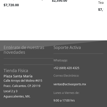
$2,550.00
Team
barato
$7,720.00
como
Tan
$7,19
barato
como
Entérate de nuestras
Soporte Activa
novedades
Whatsapp:
+52 (669) 420 4325
Tienda Física
Correo Electrónico:
Plaza Santa María
Calle Arroyo del Molino #615
ventas@activasports.mx
Fracc. Calicantos. CP. 20119
Local 2 y 3
Lunes a Viernes de:
Aguascalientes, MX.
9:00 a 17:00 hrs