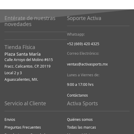
Entérate de nuestras
Soporte Activa
novedades
Whatsapp:
+52 (669) 420 4325
Tienda Física
Correo Electrónico:
Plaza Santa María
Calle Arroyo del Molino #615
ventas@activasports.mx
Fracc. Calicantos. CP. 20119
Local 2 y 3
Lunes a Viernes de:
Aguascalientes, MX.
9:00 a 17:00 hrs
Contáctanos
Servicio al Cliente
Activa Sports
Envios
Quiénes somos
Preguntas Frecuentes
Todas las marcas