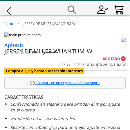
Saltar
a
Buscar
Contenido
Giro
Inicio
JERSEY DE MUJER WUANTUM-W
Skip
Iscali
to
Skip
Aphesis
the
to
JERSEY DE MUJER WUANTUM-W
end
the
Magene
Calificación:
(
0
)
Sin opiniones
of
beginning
0
100
% of
AGOTADO
the
of
SKU
JERSEY DE MUJER WUANTUM-W
images
the
MET
Compra a 3, 6 y hasta 9 Meses sin Intereses
gallery
images
gallery
Wahoo
Chatear con un experto de Activa Sports
CARACTERÍSTICAS
Confeccionado en elastano para brindan el mejor ajuste
en el cuerpo.
Ventilación en las zonas laterales.
Resorte con rubber grip para un mejor ajuste en la zona